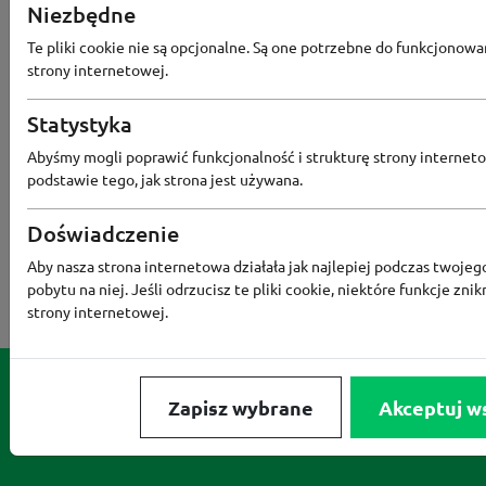
Niezbędne
NOTINO
MEDIA MARKT
ALLEGRO PAY
MOR
Te pliki cookie nie są opcjonalne. Są one potrzebne do funkcjonowa
LIDL
ZNAK
BIG STAR
BIEDRONKA HOME
strony internetowej.
RENEE
Statystyka
Abyśmy mogli poprawić funkcjonalność i strukturę strony interneto
podstawie tego, jak strona jest używana.
Doświadczenie
Aby nasza strona internetowa działała jak najlepiej podczas twojeg
pobytu na niej. Jeśli odrzucisz te pliki cookie, niektóre funkcje znik
strony internetowej.
Zapisz wybrane
Akceptuj w
Serwis