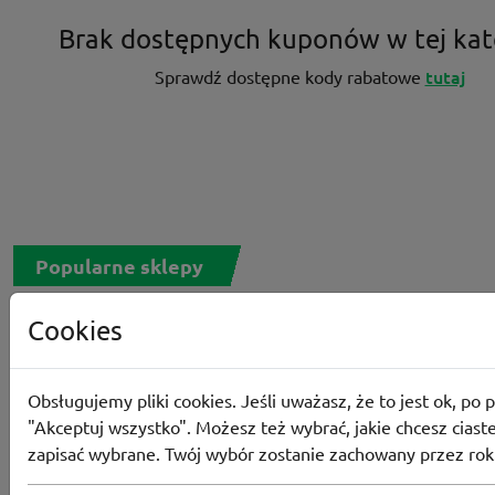
Brak dostępnych kuponów w tej kat
tutaj
Sprawdź dostępne kody rabatowe
Popularne sklepy
Cookies
RTV EURO AGD
MODIVO
HEBE
FRIS
MEDIA EXPERT
EOBUWIE
KOMPUTRONIK
Obsługujemy pliki cookies. Jeśli uważasz, że to jest ok, po p
BORN2BE
KOMFORT
CCC
SMYK
NE
"Akceptuj wszystko". Możesz też wybrać, jakie chcesz ciaste
LOUNGE BY ZALANDO
ALLEGRO
HOMLA
zapisać wybrane. Twój wybór zostanie zachowany przez rok
SHEIN
ERLI
ANSWEAR
4F
OLEOLE!
H