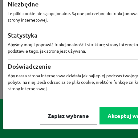
Niezbędne
NOTINO
MEDIA MARKT
ALLEGRO PAY
MOR
Te pliki cookie nie są opcjonalne. Są one potrzebne do funkcjonowa
LIDL
ZNAK
BIG STAR
BIEDRONKA HOME
strony internetowej.
RENEE
Statystyka
Abyśmy mogli poprawić funkcjonalność i strukturę strony interneto
podstawie tego, jak strona jest używana.
Doświadczenie
Aby nasza strona internetowa działała jak najlepiej podczas twojeg
pobytu na niej. Jeśli odrzucisz te pliki cookie, niektóre funkcje znik
strony internetowej.
Zapisz wybrane
Akceptuj w
Serwis