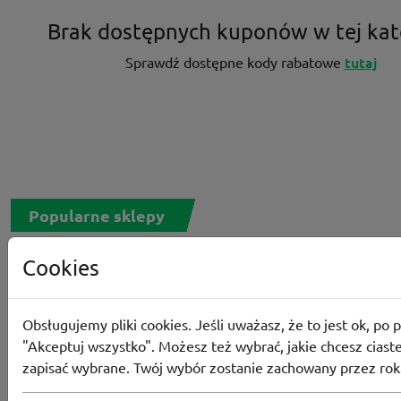
Brak dostępnych kuponów w tej kat
tutaj
Sprawdź dostępne kody rabatowe
Popularne sklepy
Cookies
RTV EURO AGD
MODIVO
HEBE
FRIS
MEDIA EXPERT
EOBUWIE
KOMPUTRONIK
Obsługujemy pliki cookies. Jeśli uważasz, że to jest ok, po p
BORN2BE
KOMFORT
CCC
SMYK
NE
"Akceptuj wszystko". Możesz też wybrać, jakie chcesz ciaste
LOUNGE BY ZALANDO
ALLEGRO
HOMLA
zapisać wybrane. Twój wybór zostanie zachowany przez rok
SHEIN
ERLI
ANSWEAR
4F
OLEOLE!
H