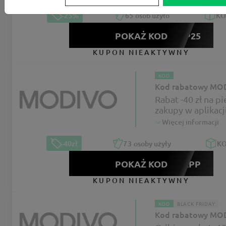
-25%
65
osób użyło
K
POKAŻ KOD
APP25
KUPON NIEAKTYWNY
KOD
Kod rabatowy MO
Rabat -40 zł na p
zakupy w aplikac
Więcej informacji
-40zł
73
osoby użyły
K
POKAŻ KOD
MYAPP
KUPON NIEAKTYWNY
KOD
BLACK FRIDAY
Kod rabatowy MO