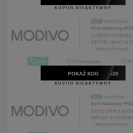
KUPON NIEAKTYWNY
KOD
CYBER MONDAY
Kod rabatowy MO
CYBER MONDAY 
EXTRA rabat na 
Więcej informacji
-20%
23
osoby użyły
K
POKAŻ KOD
CYBER20
KUPON NIEAKTYWNY
KOD
WALENTYNKI
Kod rabatowy MO
Extra -20% z kod
zakupy w Modivo
Więcej informacji