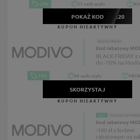
-20%
27
osób użyło
K
POKAŻ KOD
LOVE20
KUPON NIEAKTYWNY
BLACK FRIDAY
Kod rabatowy MO
BLACK FRIDAY z 
do -70% na Modi
-70%
60
osób użyło
PRO
SKORZYSTAJ
KUPON NIEAKTYWNY
KOD
ZIMOWE WYPRZE
Kod rabatowy MO
-100 zł z kodem
rabatowym na za