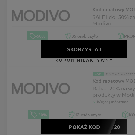
Kod rabatowy MO
SALE i do -50% zn
Modivo
-50%
35
osób użyło
PRO
SKORZYSTAJ
KUPON NIEAKTYWNY
KOD
ZIMOWE WYPRZE
Kod rabatowy MO
Rabat -20% na w
produkty w Modi
Więcej informacji
-20%
12
osób użyło
K
POKAŻ KOD
PARTY20