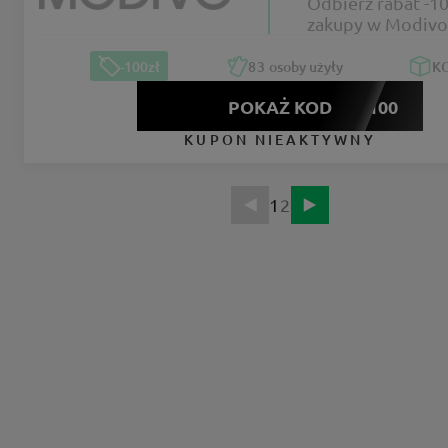
Odbierz rabat -10
zakupy w Modivo
-100zł
83
osoby użyły
K
POKAŻ KOD
NIEJ100
KUPON NIEAKTYWNY
1
2