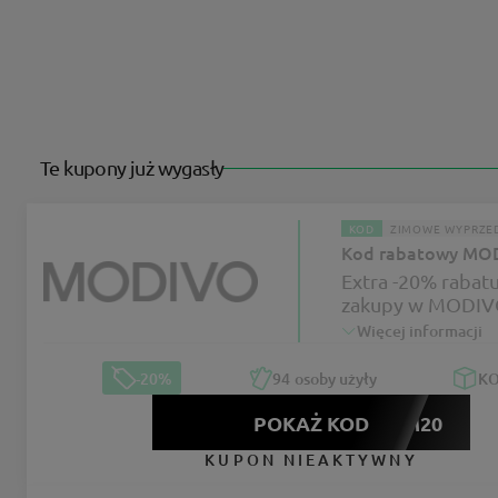
Te kupony już wygasły
KOD
ZIMOWE WYPRZE
Kod rabatowy MO
Extra -20% rabatu
zakupy w MODI
Więcej informacji
-20%
94
osoby użyły
K
POKAŻ KOD
EMIUM20
KUPON NIEAKTYWNY