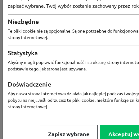
zapisać wybrane. Twój wybór zostanie zachowany przez rok
SKORZYSTAJ
Niezbędne
KUPON NIEAKTYWNY
Te pliki cookie nie są opcjonalne. Są one potrzebne do funkcjonowa
KOD
strony internetowej.
Kod rabatowy MO
Extra -30 zł rabat
Statystyka
wszystkich w Mo
Abyśmy mogli poprawić funkcjonalność i strukturę strony interneto
23.06
podstawie tego, jak strona jest używana.
-30zł
95
osób użyło
K
POKAŻ KOD
ZERWIEC
Doświadczenie
KUPON NIEAKTYWNY
Aby nasza strona internetowa działała jak najlepiej podczas twojeg
pobytu na niej. Jeśli odrzucisz te pliki cookie, niektóre funkcje znik
strony internetowej.
KOD
Kod rabatowy MO
EXTRA rabat -25
aplikacji Modivo
Zapisz wybrane
Akceptuj w
Więcej informacji