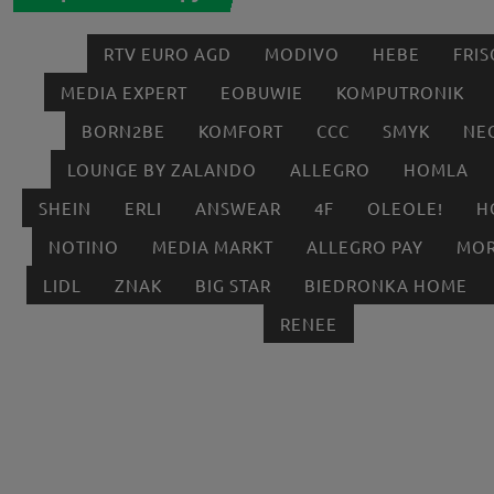
RTV EURO AGD
MODIVO
HEBE
FRIS
MEDIA EXPERT
EOBUWIE
KOMPUTRONIK
BORN2BE
KOMFORT
CCC
SMYK
NE
LOUNGE BY ZALANDO
ALLEGRO
HOMLA
SHEIN
ERLI
ANSWEAR
4F
OLEOLE!
H
NOTINO
MEDIA MARKT
ALLEGRO PAY
MOR
LIDL
ZNAK
BIG STAR
BIEDRONKA HOME
RENEE