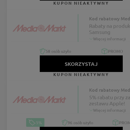
KUPON NIEAKTYWNY
Kod rabatowy Med
Rabaty na produk
Samsung
Więcej informacji
58
osób użyło
PROMO
SKORZYSTAJ
KUPON NIEAKTYWNY
Kod rabatowy Med
5% rabatu przy z
zestawu Apple!
Więcej informacji
-5%
96
osób użyło
PRO