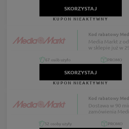
SKORZYSTAJ
KUPON NIEAKTYWNY
Kod rabatowy Med
Media Markt z o
w sklepie już w 2
67
osób użyło
PROMO
SKORZYSTAJ
KUPON NIEAKTYWNY
Kod rabatowy Med
Dostawa w 90 mi
zamówienia Medi
z Uber Direct
52
osoby użyły
PROMO