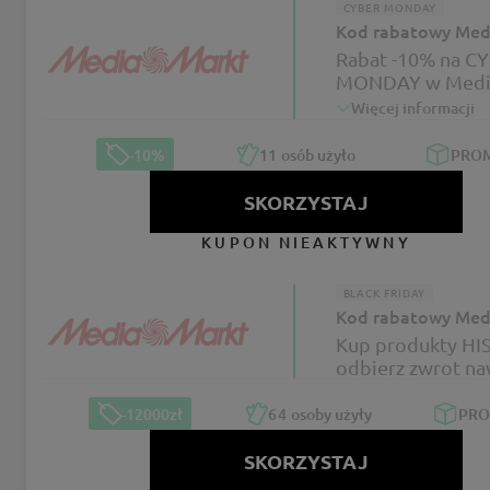
CYBER MONDAY
Kod rabatowy Med
Rabat -10% na C
MONDAY w Medi
Więcej informacji
-10%
11
osób użyło
PRO
SKORZYSTAJ
KUPON NIEAKTYWNY
BLACK FRIDAY
Kod rabatowy Med
Kup produkty HI
odbierz zwrot na
12000 zł w Media
-12000zł
64
osoby użyły
PR
SKORZYSTAJ