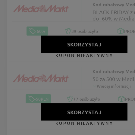
Kod rabatowy Med
BLACK FRIDAY z 
do -60% w Media
-60%
39
osób użyło
PRO
SKORZYSTAJ
KUPON NIEAKTYWNY
Kod rabatowy Med
50 za 500 w Medi
Więcej informacji
-50PLN
77
osób użyło
PRO
SKORZYSTAJ
KUPON NIEAKTYWNY