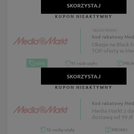
SKORZYSTAJ
KUPON NIEAKTYWNY
BLACK FRIDAY
Kod rabatowy Med
Okazje na Black Fr
TOP oferty w Me
Markt
-60%
91
osób użyło
PRO
SKORZYSTAJ
KUPON NIEAKTYWNY
Kod rabatowy Med
Media Markt z d
dostawą od 99 zł
32
osoby użyły
PROMO