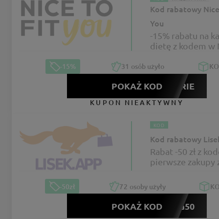
Kod rabatowy Nice 
You
-15% rabatu na k
dietę z kodem w 
Fit You
-15%
31
osób użyło
K
POKAŻ KOD
FERIE
KUPON NIEAKTYWNY
KOD
Kod rabatowy Lise
Rabat -50 zł z ko
pierwsze zakupy 
150 zł na Lisek.a
-50zł
72
osoby użyły
K
POKAŻ KOD
nizka50