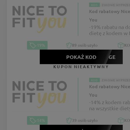
KOD
ZIMOWE WYPRZE
Kod rabatowy Nice 
You
-19% rabatu na 
dietę z kodem w 
fit you
-19%
89
osób użyło
K
POKAŻ KOD
VEGE
KUPON NIEAKTYWNY
KOD
ZIMOWE WYPRZE
Kod rabatowy Nice 
You
-14% z kodem r
na wszystkie diet
To Fit You
-14%
39
osób użyło
K