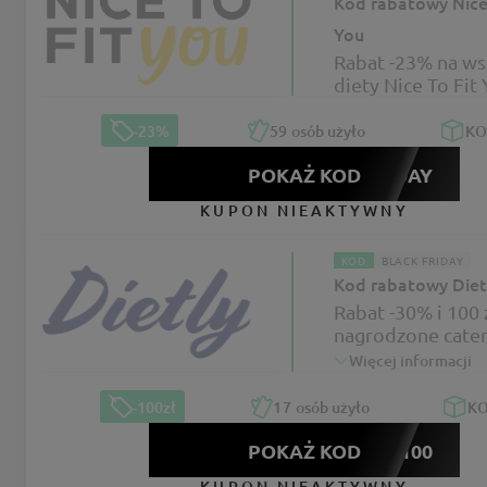
Kod rabatowy Nice 
You
Rabat -23% na ws
diety Nice To Fit
-23%
59
osób użyło
K
POKAŻ KOD
KFRIDAY
KUPON NIEAKTYWNY
KOD
BLACK FRIDAY
Kod rabatowy Diet
Rabat -30% i 100 
nagrodzone cater
Dietly
Więcej informacji
-100zł
17
osób użyło
K
POKAŻ KOD
IUMF100
KUPON NIEAKTYWNY