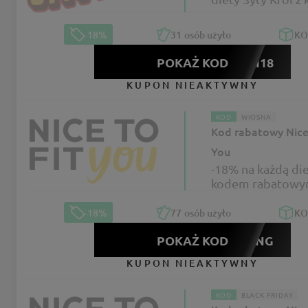
-18%
31
osób użyło
K
POKAŻ KOD
ONOMI18
KUPON NIEAKTYWNY
KOD
WIOSNA
Kod rabatowy Nice 
You
-18% na każdą die
kodem rabatowy
To Fit You
-18%
77
osób użyło
K
POKAŻ KOD
SPRING
KUPON NIEAKTYWNY
KOD
BLACK FRIDAY