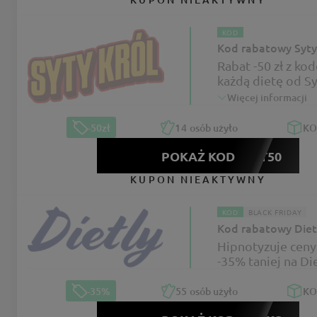
KOD
Kod rabatowy Syty
Rabat -50 zł z ko
każdą dietę od Sy
Więcej informacji
-50zł
14
osób użyło
K
POKAŻ KOD
FAKT50
KUPON NIEAKTYWNY
KOD
BLACK FRIDAY
Kod rabatowy Diet
Hipnotyzuje ceny
-35% taniej na Di
-35%
55
osób użyło
K