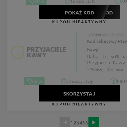
-14%
12
osób użyło
K
POKAŻ KOD
MOOD
KUPON NIEAKTYWNY
ZIMOWE WYPRZEDAŻE
Kod rabatowy Przy
Kawy
Rabat do -50% na
Przyjaciele Kawy
Więcej informacji
-50%
33
osoby użyły
PRO
SKORZYSTAJ
KUPON NIEAKTYWNY
1
2
3
4
5
6