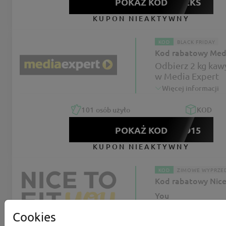
POKAŻ KOD
CKWEEKS
KUPON NIEAKTYWNY
KOD
BLACK FRIDAY
Kod rabatowy Med
Odbierz 2 kg kawy
w Media Expert
Więcej informacji
101
osób użyło
KOD
POKAŻ KOD
K-3915
KUPON NIEAKTYWNY
KOD
ZIMOWE WYPRZE
Kod rabatowy Nice 
You
-16% rabatu z ko
Cookies
diety w Nice to fi