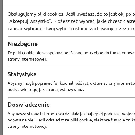
-16%
32
osoby użyły
K
Obsługujemy pliki cookies. Jeśli uważasz, że to jest ok, po p
POKAŻ KOD
NEWYEAR
"Akceptuj wszystko". Możesz też wybrać, jakie chcesz ciaste
zapisać wybrane. Twój wybór zostanie zachowany przez rok
KUPON NIEAKTYWNY
Niezbędne
BLACK FRIDAY
Kod rabatowy Alle
Te pliki cookie nie są opcjonalne. Są one potrzebne do funkcjonowa
Do -50% rabatu n
strony internetowej.
na Allegro
Statystyka
-50%
68
osób użyło
PRO
Abyśmy mogli poprawić funkcjonalność i strukturę strony interneto
podstawie tego, jak strona jest używana.
SKORZYSTAJ
KUPON NIEAKTYWNY
Doświadczenie
Aby nasza strona internetowa działała jak najlepiej podczas twojeg
KOD
ZIMOWE WYPRZE
pobytu na niej. Jeśli odrzucisz te pliki cookie, niektóre funkcje znik
Kod rabatowy Rep
strony internetowej.
Smakoszy