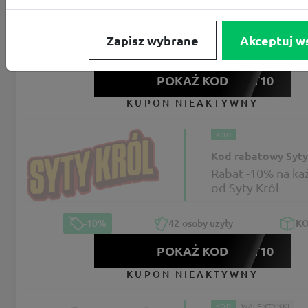
-10% z kodem r
na każdą dietę w
Republice Smako
Zapisz wybrane
Akceptuj w
-10%
26
osób użyło
K
POKAŻ KOD
FAKT10
KUPON NIEAKTYWNY
KOD
Kod rabatowy Syty
Rabat -10% na ka
od Syty Król
-10%
42
osoby użyły
K
POKAŻ KOD
FAKT10
KUPON NIEAKTYWNY
KOD
WALENTYNKI