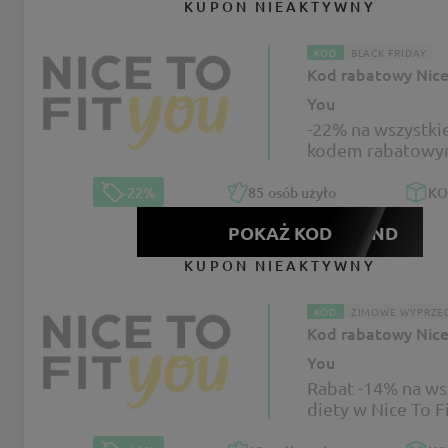
KUPON NIEAKTYWNY
KOD
BLACK FRIDAY
Kod rabatowy Nice 
You
-22% na wszystkie
kodem rabatowy
Nice To Fit You
-22%
85
osób użyło
K
POKAŻ KOD
WEEKEND
KUPON NIEAKTYWNY
KOD
ZIMOWE WYPRZE
Kod rabatowy Nice 
You
Rabat -14% na ws
diety w Nice To F