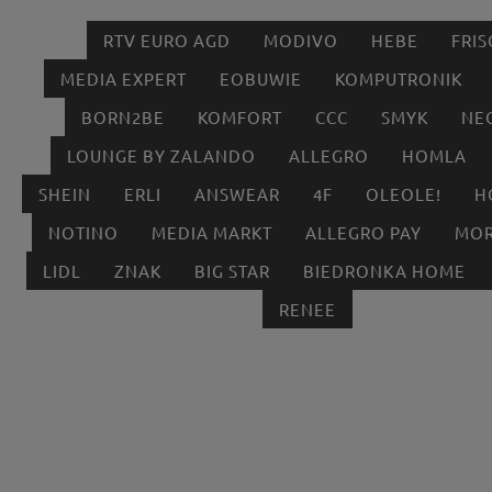
RTV EURO AGD
MODIVO
HEBE
FRIS
MEDIA EXPERT
EOBUWIE
KOMPUTRONIK
BORN2BE
KOMFORT
CCC
SMYK
NE
LOUNGE BY ZALANDO
ALLEGRO
HOMLA
SHEIN
ERLI
ANSWEAR
4F
OLEOLE!
H
NOTINO
MEDIA MARKT
ALLEGRO PAY
MOR
LIDL
ZNAK
BIG STAR
BIEDRONKA HOME
RENEE