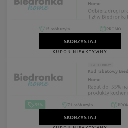
Home
Odbierz drugi pr
1 zł w Biedronka
BLACK WEEKS
15
osób użyło
PROMO
SKORZYSTAJ
KUPON NIEAKTYWNY
BLACK FRIDAY
Kod rabatowy Bie
Home
Rabat do -55% na
produkty kuchen
Biedronka Home
BLACK WEEKS
-55%
71
osób użyło
PRO
SKORZYSTAJ
KUPON NIEAKTYWNY