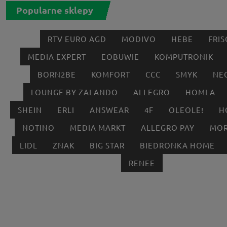
Popularne sklepy
RTV EURO AGD
MODIVO
HEBE
FRIS
MEDIA EXPERT
EOBUWIE
KOMPUTRONIK
BORN2BE
KOMFORT
CCC
SMYK
NE
LOUNGE BY ZALANDO
ALLEGRO
HOMLA
SHEIN
ERLI
ANSWEAR
4F
OLEOLE!
H
NOTINO
MEDIA MARKT
ALLEGRO PAY
MOR
LIDL
ZNAK
BIG STAR
BIEDRONKA HOME
RENEE