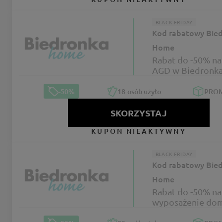
BLACK FRIDAY
Kod rabatowy Bie
Home
Rabat do -50% na
AGD w Biedronk
na BLACK WEEKS
-50%
18
osób użyło
PRO
SKORZYSTAJ
KUPON NIEAKTYWNY
BLACK FRIDAY
Kod rabatowy Bie
Home
Rabat do -50% na
wyposażenie do
Biedronka Home