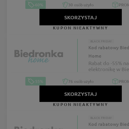
-60%
30
osób użyło
PRO
SKORZYSTAJ
KUPON NIEAKTYWNY
BLACK FRIDAY
Kod rabatowy Bie
Home
Rabat do -55% na
elektronikę w Bi
Home na BLACK
-55%
76
osób użyło
PRO
SKORZYSTAJ
KUPON NIEAKTYWNY
BLACK FRIDAY
Kod rabatowy Bie