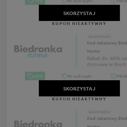
BLACK WEEKS
-50%
80
osób użyło
PRO
SKORZYSTAJ
KUPON NIEAKTYWNY
BLACK FRIDAY
Kod rabatowy Bie
Home
Rabat do -60% na 
domowe w Biedr
Home na BLACK
-60%
49
osób użyło
PRO
SKORZYSTAJ
KUPON NIEAKTYWNY
BLACK FRIDAY
Kod rabatowy Bie
Home