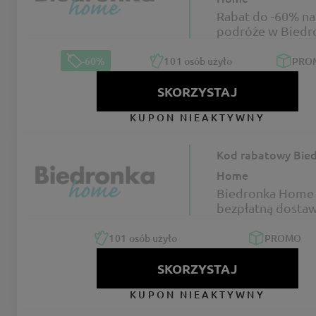
Rabat do -60% na 
podróże w Biedr
Home na BLACK
-60%
101
osób użyło
PRO
SKORZYSTAJ
KUPON NIEAKTYWNY
Kod rabatowy Bie
Home
Biedronka Home 
bezpłatną dosta
zł
101
osób użyło
PROMO
SKORZYSTAJ
KUPON NIEAKTYWNY