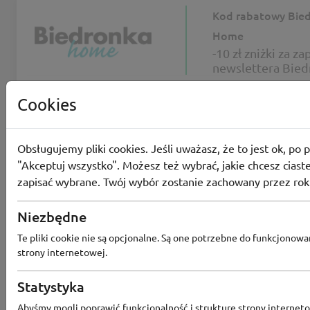
Kod rabatowy Bie
Home
-10 zł zniżki za za
newslettera Bied
Home
-10zł
38
osób użyło
PRO
Cookies
SKORZYSTAJ
Obsługujemy pliki cookies. Jeśli uważasz, że to jest ok, po p
KUPON NIEAKTYWNY
"Akceptuj wszystko". Możesz też wybrać, jakie chcesz ciaste
zapisać wybrane. Twój wybór zostanie zachowany przez rok
Kod rabatowy Bie
Home
Niezbędne
Hity z gazetki Bi
Te pliki cookie nie są opcjonalne. Są one potrzebne do funkcjonowa
Home z rabatem 
strony internetowej.
-50%
21
osób użyło
PRO
Statystyka
SKORZYSTAJ
Abyśmy mogli poprawić funkcjonalność i strukturę strony interneto