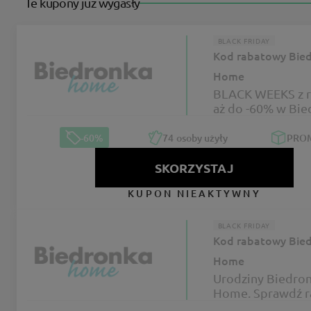
Te kupony już wygasły
BLACK FRIDAY
Kod rabatowy Bie
Home
BLACK WEEKS z 
aż do -60% w Bie
Home
-60%
74
osoby użyły
PRO
SKORZYSTAJ
KUPON NIEAKTYWNY
BLACK FRIDAY
Kod rabatowy Bie
Home
Urodziny Biedro
Home. Sprawdź r
-60%