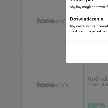
Abyśmy mogli poprawić fu
Kod r
Doświadczenie
Rabat -10
Aby nasza strona internet
niektóre funkcje znikną 
-10%
Kod r
-90% zniż
-90%