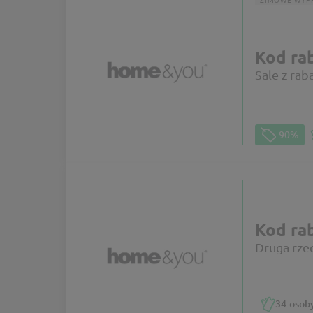
Kod r
Sale z ra
-90%
Kod r
Druga rze
34
osoby