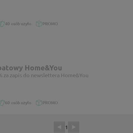
40
osób użyło
PROMO
abatowy Home&You
% za zapis do newslettera Home&You
60
osób użyło
PROMO
1