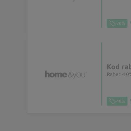
-70%
Kod r
Rabat -10
-10%