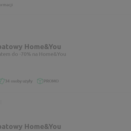
ormacji
abatowy Home&You
batem do -70% na Home&You
34
osoby użyły
PROMO
abatowy Home&You