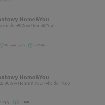
abatowy Home&You
batem do -90% na Home&You
36
osób użyło
PROMO
abatowy Home&You
cz -90% w Home & You. Tyko do 11.06
 użyły
PROMO