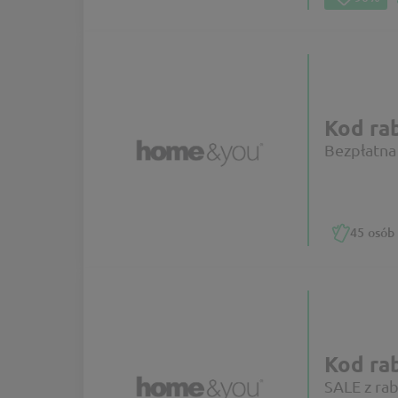
Kod r
Bezpłatna
45
osób 
Kod r
SALE z r