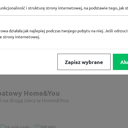
nkcjonalność i strukturę strony internetowej, na podstawie tego, jak s
abatowy Home&You
% za zapis do newslettera Home&You
owa działała jak najlepiej podczas twojego pobytu na niej. Jeśli odrzucis
ze strony internetowej.
24
osoby użyły
PROMO
Zapisz wybrane
Ak
abatowy Home&You
ki na drugą rzecz w Home&You
14
osób użyło
PROMO