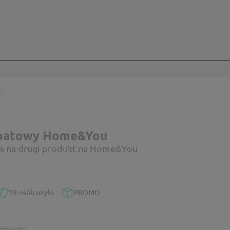
abatowy Home&You
% na drugi produkt na Home&You
59
osób użyło
PROMO
RZEDAŻE