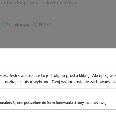
on 150 zł w prezencie do Home&You
71
osób użyło
PROMO
abatowy Home&You
ki z wyjątkowym upominkiem od Home&You
ies. Jeśli uważasz, że to jest ok, po prostu kliknij "Akceptuj w
iasteczka, i zapisać wybrane. Twój wybór zostanie zachowany pr
użyło
PROMO
pcjonalne. Są one potrzebne do funkcjonowania strony internetowej.