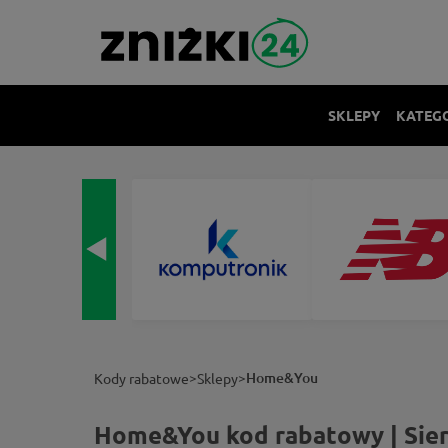
SKLEPY
KATEG
>
>
Home&You
Kody rabatowe
Sklepy
Home&You kod rabatowy | Sier