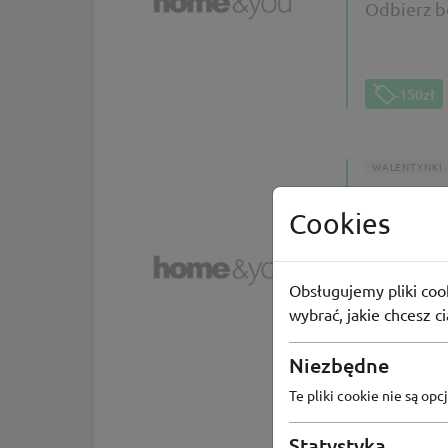
Odbierz b
-150zł
WALENTYNKI
Cookies
Kod r
Walentyn
Obsługujemy pliki cook
wybrać, jakie chcesz c
58
osób 
Niezbędne
Te pliki cookie nie są o
Statystyka