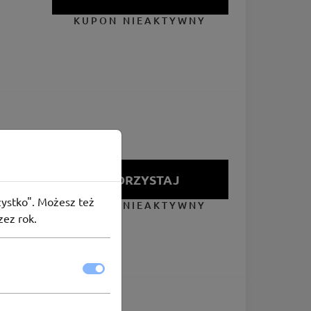
KUPON NIEAKTYWNY
SKORZYSTAJ
szystko". Możesz też
KUPON NIEAKTYWNY
zez rok.