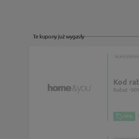
Te kupony już wygasły
BLACK FRIDAY
Kod r
Rabat -90
-90%
ZIMOWE WYP