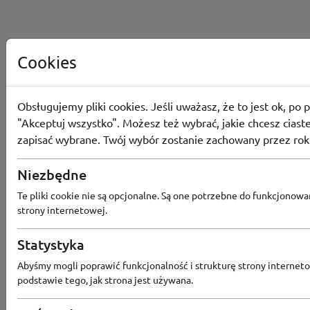
Cookies
Obsługujemy pliki cookies. Jeśli uważasz, że to jest ok, po p
"Akceptuj wszystko". Możesz też wybrać, jakie chcesz ciaste
zapisać wybrane. Twój wybór zostanie zachowany przez rok
Niezbędne
Te pliki cookie nie są opcjonalne. Są one potrzebne do funkcjonowa
strony internetowej.
Statystyka
Popularne sklepy
Abyśmy mogli poprawić funkcjonalność i strukturę strony interneto
podstawie tego, jak strona jest używana.
RTV EURO AGD
MODIVO
HEBE
FRIS