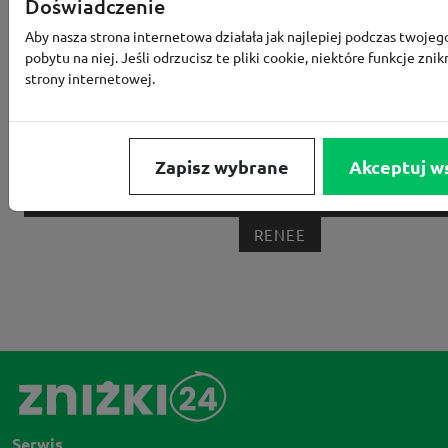
Doświadczenie
MEDIA EXPERT
EOBUWIE
KOMPUTRONIK
Aby nasza strona internetowa działała jak najlepiej podczas twojeg
pobytu na niej. Jeśli odrzucisz te pliki cookie, niektóre funkcje znik
BORN2BE
KOMFORT
CCC
SMYK
NE
strony internetowej.
LOUNGE BY ZALANDO
ALLEGRO
HOMLA
SHEIN
ERLI
ANSWEAR
4F
OLEOLE!
H
NOTINO
MEDIA MARKT
ALLEGRO PAY
MOR
Zapisz wybrane
Akceptuj w
LIDL
ZNAK
BIG STAR
BIEDRONKA HOME
RENEE
Serwis