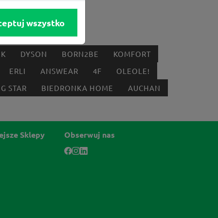
ceptuj wszystko
IK
DYSON
BORN2BE
KOMFORT
ERLI
ANSWEAR
4F
OLEOLE!
IG STAR
BIEDRONKA HOME
AUCHAN
ejsze Sklepy
Obserwuj nas