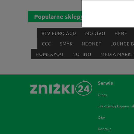
Popularne sklepy
RTV EURO AGD
MODIVO
HEBE
CCC
SMYK
NEONET
LOUNGE 
HOME&YOU
NOTINO
MEDIA MARKT
Serwis
O nas
Jak działają kupony r
Q&A
Kontakt