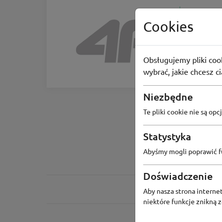
Cookies
4F
-15% przy
Obsługujemy pliki cook
-15%
wybrać, jakie chcesz c
Niezbędne
Te pliki cookie nie są o
Statystyka
Abyśmy mogli poprawić fu
Doświadczenie
Aby nasza strona internet
niektóre funkcje znikną 