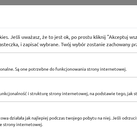
 zakupach powyżej 199 zł od cen aktualnych
ies. Jeśli uważasz, że to jest ok, po prostu kliknij "Akceptuj w
38
osób użyło
KOD
iasteczka, i zapisać wybrane. Twój wybór zostanie zachowany pr
pcjonalne. Są one potrzebne do funkcjonowania strony internetowej.
Zobacz inne
KODY RABATOWE 4F
nkcjonalność i strukturę strony internetowej, na podstawie tego, jak s
owa działała jak najlepiej podczas twojego pobytu na niej. Jeśli odrzucis
ze strony internetowej.