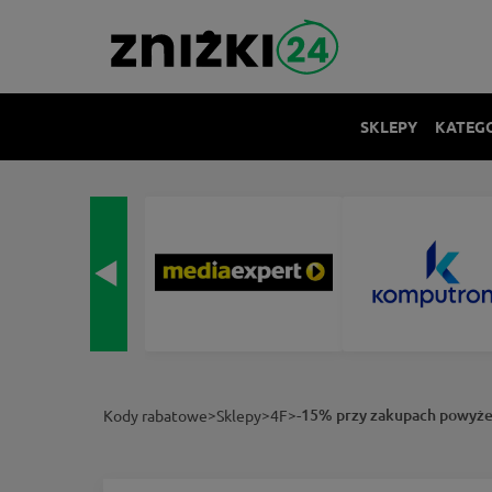
SKLEPY
KATEG
>
>
>
-15% przy zakupach powyżej
Kody rabatowe
Sklepy
4F