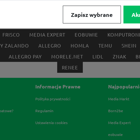
Zapisz wybrane
Ak
FRISCO
MEDIA EXPERT
EOBUWIE
KOMPUTRON
BY ZALANDO
ALLEGRO
HOMLA
TEMU
SHEIN
ALLEGRO PAY
MORELE.NET
LIDL
ZNAK
B
RENEE
Informacje Prawne
Najpopularni
Polityka prywatności
Media Markt
abatowe?
Regulamin
Born2be
Ustawienia cookies
Media Expert
eobuwie