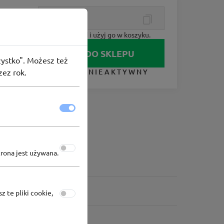
Skopiuj kod i użyj go w koszyku.
IDŹ DO SKLEPU
szystko". Możesz też
zez rok.
KUPON NIEAKTYWNY
trona jest używana.
z te pliki cookie,