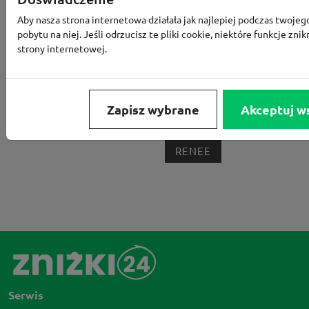
MEDIA EXPERT
EOBUWIE
KOMPUTRONIK
Aby nasza strona internetowa działała jak najlepiej podczas twojeg
BORN2BE
KOMFORT
CCC
SMYK
NE
pobytu na niej. Jeśli odrzucisz te pliki cookie, niektóre funkcje znik
strony internetowej.
LOUNGE BY ZALANDO
ALLEGRO
HOMLA
SHEIN
ERLI
ANSWEAR
4F
OLEOLE!
H
NOTINO
MEDIA MARKT
ALLEGRO PAY
MOR
Zapisz wybrane
Akceptuj w
LIDL
ZNAK
BIG STAR
BIEDRONKA HOME
RENEE
Serwis