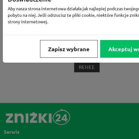
MEDIA EXPERT
EOBUWIE
KOMPUTRONIK
Aby nasza strona internetowa działała jak najlepiej podczas twojeg
BORN2BE
KOMFORT
CCC
SMYK
NE
pobytu na niej. Jeśli odrzucisz te pliki cookie, niektóre funkcje znik
strony internetowej.
LOUNGE BY ZALANDO
ALLEGRO
HOMLA
SHEIN
ERLI
ANSWEAR
4F
OLEOLE!
H
NOTINO
MEDIA MARKT
ALLEGRO PAY
MOR
Zapisz wybrane
Akceptuj w
LIDL
ZNAK
BIG STAR
BIEDRONKA HOME
RENEE
Serwis