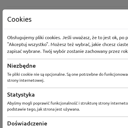
Cookies
Obsługujemy pliki cookies. Jeśli uważasz, że to jest ok, po p
"Akceptuj wszystko". Możesz też wybrać, jakie chcesz ciaste
zapisać wybrane. Twój wybór zostanie zachowany przez rok
Niezbędne
Te pliki cookie nie są opcjonalne. Są one potrzebne do funkcjonowa
strony internetowej.
Statystyka
Popularne sklepy
Abyśmy mogli poprawić funkcjonalność i strukturę strony interneto
podstawie tego, jak strona jest używana.
RTV EURO AGD
MODIVO
HEBE
FRIS
Doświadczenie
MEDIA EXPERT
EOBUWIE
KOMPUTRONIK