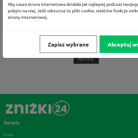
Aby nasza strona internetowa działała jak najlepiej podczas twojeg
BORN2BE
KOMFORT
CCC
SMYK
NE
pobytu na niej. Jeśli odrzucisz te pliki cookie, niektóre funkcje znik
LOUNGE BY ZALANDO
ALLEGRO
HOMLA
strony internetowej.
SHEIN
ERLI
ANSWEAR
4F
OLEOLE!
H
NOTINO
MEDIA MARKT
ALLEGRO PAY
MOR
Zapisz wybrane
Akceptuj w
LIDL
ZNAK
BIG STAR
BIEDRONKA HOME
RENEE
Serwis
O nas