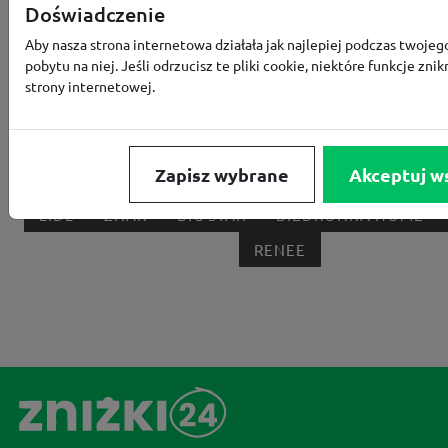
RTV EURO AGD
MODIVO
HEBE
FRIS
Doświadczenie
MEDIA EXPERT
EOBUWIE
KOMPUTRONIK
Aby nasza strona internetowa działała jak najlepiej podczas twojeg
pobytu na niej. Jeśli odrzucisz te pliki cookie, niektóre funkcje znik
BORN2BE
KOMFORT
CCC
SMYK
NE
strony internetowej.
LOUNGE BY ZALANDO
ALLEGRO
HOMLA
SHEIN
ERLI
ANSWEAR
4F
OLEOLE!
H
Zapisz wybrane
Akceptuj w
NOTINO
MEDIA MARKT
ALLEGRO PAY
MOR
LIDL
ZNAK
BIG STAR
BIEDRONKA HOME
RENEE