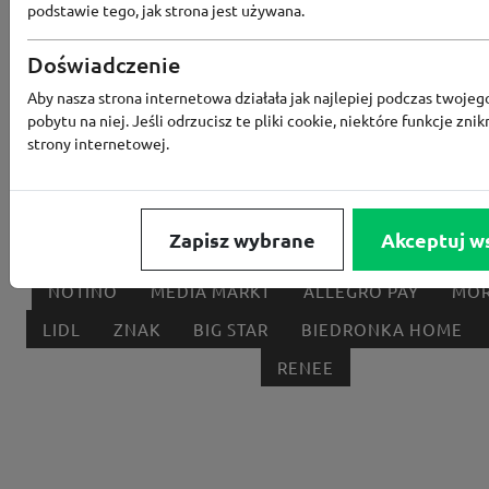
podstawie tego, jak strona jest używana.
Popularne sklepy
Doświadczenie
Aby nasza strona internetowa działała jak najlepiej podczas twojeg
RTV EURO AGD
MODIVO
HEBE
FRIS
pobytu na niej. Jeśli odrzucisz te pliki cookie, niektóre funkcje znik
MEDIA EXPERT
EOBUWIE
KOMPUTRONIK
strony internetowej.
BORN2BE
KOMFORT
CCC
SMYK
NE
LOUNGE BY ZALANDO
ALLEGRO
HOMLA
Zapisz wybrane
Akceptuj w
SHEIN
ERLI
ANSWEAR
4F
OLEOLE!
H
NOTINO
MEDIA MARKT
ALLEGRO PAY
MOR
LIDL
ZNAK
BIG STAR
BIEDRONKA HOME
RENEE