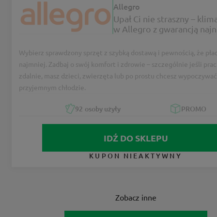
Allegro
Upał Ci nie straszny – klim
w Allegro z gwarancją najn
ceny!
Wybierz sprawdzony sprzęt z szybką dostawą i pewnością, że płac
najmniej. Zadbaj o swój komfort i zdrowie – szczególnie jeśli pra
zdalnie, masz dzieci, zwierzęta lub po prostu chcesz wypoczywa
przyjemnym chłodzie.
92
osoby użyły
PROMO
IDŹ DO SKLEPU
KUPON NIEAKTYWNY
Zobacz inne