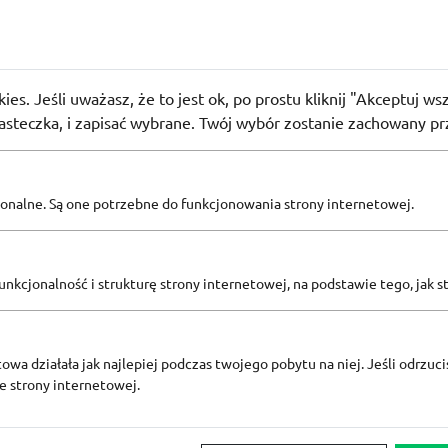
RZEDAŻE
o
on 100 zł na zakupy w Allegro
52
osoby użyły
PROMO
ies. Jeśli uważasz, że to jest ok, po prostu kliknij "Akceptuj w
iasteczka, i zapisać wybrane. Twój wybór zostanie zachowany pr
Zobacz inne
pcjonalne. Są one potrzebne do funkcjonowania strony internetowej.
KODY RABATOWE ALLEGRO
nkcjonalność i strukturę strony internetowej, na podstawie tego, jak s
owa działała jak najlepiej podczas twojego pobytu na niej. Jeśli odrzucis
ze strony internetowej.