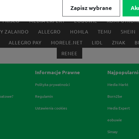
Zapisz wybrane
Ak
FRISCO
MEDIA EXPERT
EOBUWIE
KOMPUTRON
BY ZALANDO
ALLEGRO
HOMLA
TEMU
SHEIN
ALLEGRO PAY
MORELE.NET
LIDL
ZNAK
B
RENEE
Informacje Prawne
Najpopularni
Polityka prywatności
Media Markt
abatowe?
Regulamin
Born2be
Ustawienia cookies
Media Expert
eobuwie
Sinsay