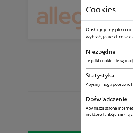
ZIMOWE WYP
Cookies
Allegr
Zyskaj kup
-100zł
Obsługujemy pliki cook
wybrać, jakie chcesz c
Niezbędne
Te pliki cookie nie są o
Statystyka
Abyśmy mogli poprawić fu
Doświadczenie
Aby nasza strona internet
niektóre funkcje znikną 