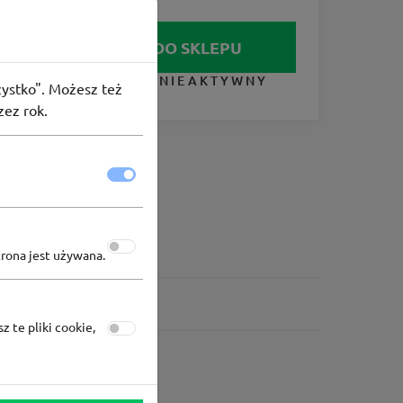
IDŹ DO SKLEPU
KUPON NIEAKTYWNY
szystko". Możesz też
zez rok.
trona jest używana.
z te pliki cookie,