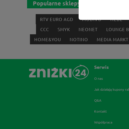
Popularne sklepy
RTV EURO AGD
MODIVO
HEBE
CCC
SMYK
NEONET
LOUNGE 
HOME&YOU
NOTINO
MEDIA MARKT
Serwis
O nas
Jak działają kupony r
Q&A
Kontakt
Współpraca