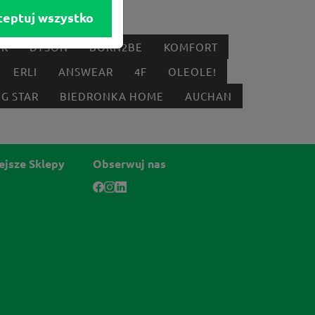
ceptuj wszystko
IK
DYSON
BORN2BE
KOMFORT
ERLI
ANSWEAR
4F
OLEOLE!
IG STAR
BIEDRONKA HOME
AUCHAN
ejsze Sklepy
Obserwuj nas