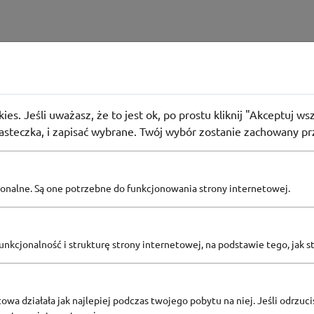
e Hity cenowe na Bee.pl
użyło
PROMO
ies. Jeśli uważasz, że to jest ok, po prostu kliknij "Akceptuj w
cenowej na wybrane produkty Pula promocyjnych produktów jest
iasteczka, i zapisać wybrane. Twój wybór zostanie zachowany pr
5 r. do 23.06.2025 r. lub do wyczerpania zapasów. *Tylko dla z
uktów na zamówienie.
pcjonalne. Są one potrzebne do funkcjonowania strony internetowej.
Zobacz inne
nkcjonalność i strukturę strony internetowej, na podstawie tego, jak s
KODY RABATOWE BEE.PL
owa działała jak najlepiej podczas twojego pobytu na niej. Jeśli odrzucis