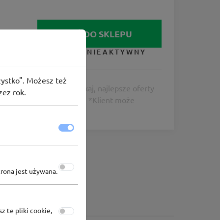
IDŹ DO SKLEPU
KUPON NIEAKTYWNY
szystko". Możesz też
 ograniczona. Nie zwlekaj, najlepsze oferty
zez rok.
alogowanych użytkowników. *Klient może
trona jest używana.
z te pliki cookie,