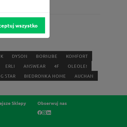
ceptuj wszystko
IK
DYSON
BORN2BE
KOMFORT
ERLI
ANSWEAR
4F
OLEOLE!
IG STAR
BIEDRONKA HOME
AUCHAN
ejsze Sklepy
Obserwuj nas