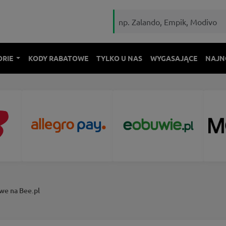
ORIE
KODY RABATOWE
TYLKO U NAS
WYGASAJĄCE
NAJN
e na Bee.pl