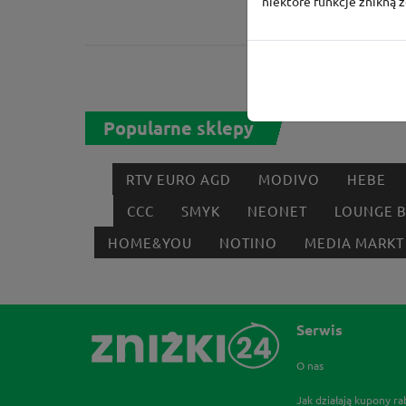
niektóre funkcje znikną 
Popularne sklepy
RTV EURO AGD
MODIVO
HEBE
CCC
SMYK
NEONET
LOUNGE 
HOME&YOU
NOTINO
MEDIA MARKT
Serwis
O nas
Jak działają kupony r