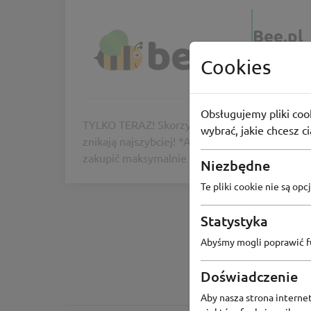
Bee.pl
Weekendow
Cookies
21
osób 
Obsługujemy pliki cook
TYLKO TERAZ! Skorzystaj z wyjątkowej okazji 
wybrać, jakie chcesz c
znikają najszybciej! *Akcja trwa od 18.06.202
zakupić maksymalnie 3 sztuki każdego z prod
Niezbędne
Te pliki cookie nie są o
Statystyka
Abyśmy mogli poprawić fu
Doświadczenie
Aby nasza strona internet