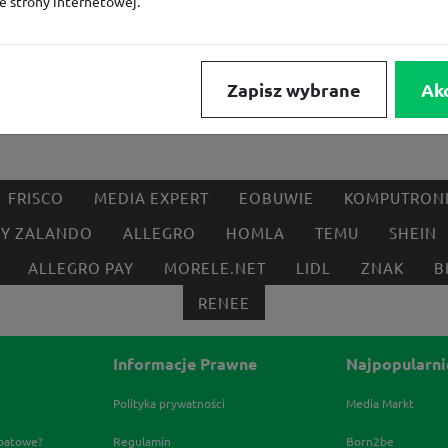
ze strony internetowej.
Zapisz wybrane
Ak
FRISCO
MEDIA EXPERT
EOBUWIE
KOMPUTRON
BY ZALANDO
ALLEGRO
HOMLA
TEMU
SHEIN
ALLEGRO PAY
MORELE.NET
LIDL
ZNAK
B
RENEE
Informacje Prawne
Najpopularni
Polityka prywatności
Media Markt
abatowe?
Regulamin
Born2be