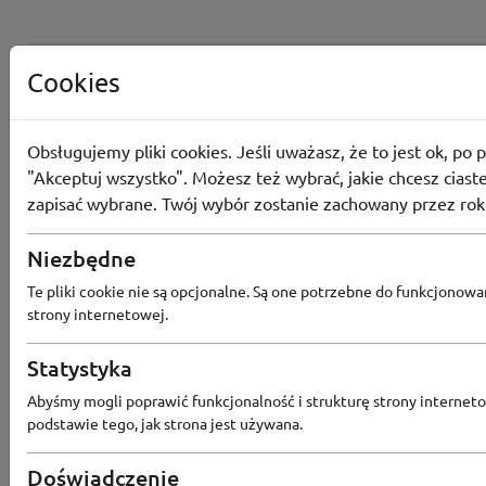
Cookies
Obsługujemy pliki cookies. Jeśli uważasz, że to jest ok, po p
"Akceptuj wszystko". Możesz też wybrać, jakie chcesz ciaste
zapisać wybrane. Twój wybór zostanie zachowany przez rok
Niezbędne
Te pliki cookie nie są opcjonalne. Są one potrzebne do funkcjonowa
strony internetowej.
Statystyka
Popularne sklepy
Abyśmy mogli poprawić funkcjonalność i strukturę strony interneto
podstawie tego, jak strona jest używana.
RTV EURO AGD
MODIVO
HEBE
FRIS
Doświadczenie
MEDIA EXPERT
EOBUWIE
KOMPUTRONIK