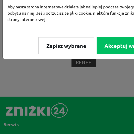
Aby nasza strona internetowa działała jak najlepiej podczas twojeg
BORN2BE
KOMFORT
CCC
SMYK
NE
pobytu na niej. Jeśli odrzucisz te pliki cookie, niektóre funkcje znik
strony internetowej.
LOUNGE BY ZALANDO
ALLEGRO
HOMLA
SHEIN
ERLI
ANSWEAR
4F
OLEOLE!
H
NOTINO
MEDIA MARKT
ALLEGRO PAY
MOR
Zapisz wybrane
Akceptuj w
LIDL
ZNAK
BIG STAR
BIEDRONKA HOME
RENEE
Serwis