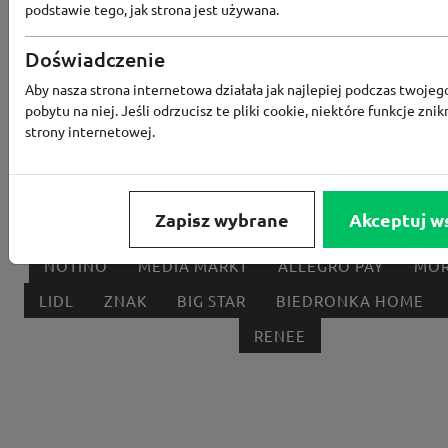
podstawie tego, jak strona jest używana.
Popularne sklepy
Doświadczenie
Aby nasza strona internetowa działała jak najlepiej podczas twojeg
RTV EURO AGD
MODIVO
HEBE
FRIS
pobytu na niej. Jeśli odrzucisz te pliki cookie, niektóre funkcje znik
MEDIA EXPERT
EOBUWIE
KOMPUTRONIK
strony internetowej.
BORN2BE
KOMFORT
CCC
SMYK
NE
LOUNGE BY ZALANDO
ALLEGRO
HOMLA
Zapisz wybrane
Akceptuj w
SHEIN
ERLI
ANSWEAR
4F
OLEOLE!
H
NOTINO
MEDIA MARKT
ALLEGRO PAY
MOR
LIDL
ZNAK
BIG STAR
BIEDRONKA HOME
RENEE