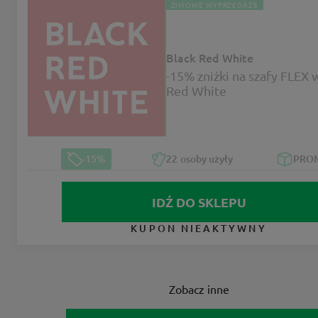
ZIMOWE WYPRZEDAŻE
Black Red White
-15% zniżki na szafy FLEX 
Red White
-15%
22
osoby użyły
PRO
IDŹ DO SKLEPU
KUPON NIEAKTYWNY
Zobacz inne