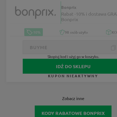
Bonprix
Rabat -10% i dostawa GRA
Bonprix
-10%
98
osób użyło
K
Skopiuj kod i użyj go w koszyku.
IDŹ DO SKLEPU
KUPON NIEAKTYWNY
Zobacz inne
KODY RABATOWE BONPRIX