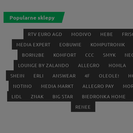
Popularne sklepy
RTV EURO AGD
MODIVO
HEBE
FRIS
MEDIA EXPERT
EOBUWIE
KOMPUTRONIK
BORN2BE
KOMFORT
CCC
SMYK
NE
LOUNGE BY ZALANDO
ALLEGRO
HOMLA
SHEIN
ERLI
ANSWEAR
4F
OLEOLE!
H
NOTINO
MEDIA MARKT
ALLEGRO PAY
MOR
LIDL
ZNAK
BIG STAR
BIEDRONKA HOME
RENEE