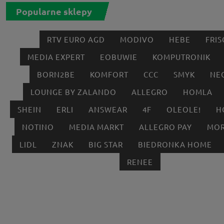
Popularne sklepy
RTV EURO AGD
MODIVO
HEBE
FRIS
MEDIA EXPERT
EOBUWIE
KOMPUTRONIK
BORN2BE
KOMFORT
CCC
SMYK
NE
LOUNGE BY ZALANDO
ALLEGRO
HOMLA
SHEIN
ERLI
ANSWEAR
4F
OLEOLE!
H
NOTINO
MEDIA MARKT
ALLEGRO PAY
MOR
LIDL
ZNAK
BIG STAR
BIEDRONKA HOME
RENEE