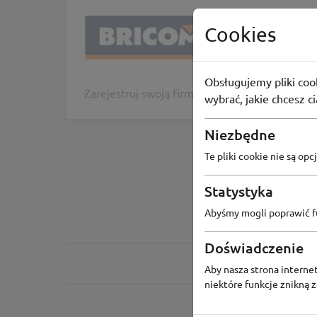
Bricom
Cookies
Program V
11
osób 
Obsługujemy pliki cook
Zarejestruj swoją firmę w programie VIP i zys
wybrać, jakie chcesz c
Niezbędne
Te pliki cookie nie są o
Statystyka
Abyśmy mogli poprawić fu
Doświadczenie
Aby nasza strona internet
niektóre funkcje znikną 