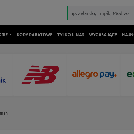
ORIE
KODY RABATOWE
TYLKO U NAS
WYGASAJĄCE
NAJN
oman