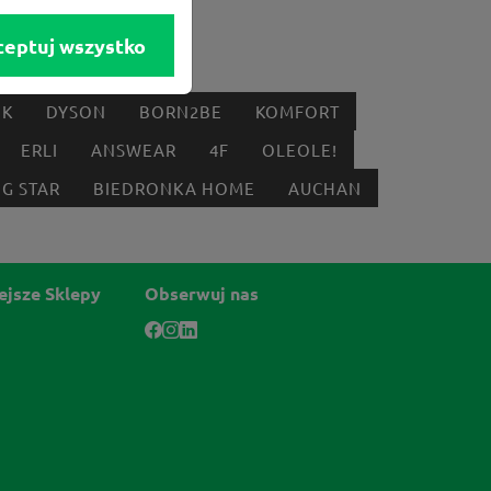
ceptuj wszystko
IK
DYSON
BORN2BE
KOMFORT
ERLI
ANSWEAR
4F
OLEOLE!
IG STAR
BIEDRONKA HOME
AUCHAN
ejsze Sklepy
Obserwuj nas