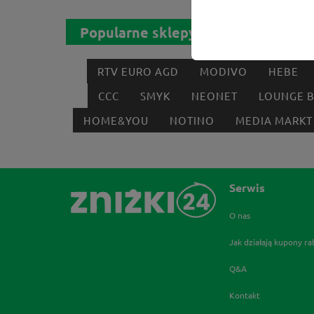
Popularne sklepy
RTV EURO AGD
MODIVO
HEBE
CCC
SMYK
NEONET
LOUNGE 
HOME&YOU
NOTINO
MEDIA MARKT
Serwis
O nas
Jak działają kupony r
Q&A
Kontakt