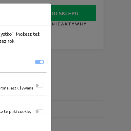
IDŹ DO SKLEPU
KUPON NIEAKTYWNY
szystko". Możesz też
zez rok.
trona jest używana.
z te pliki cookie,