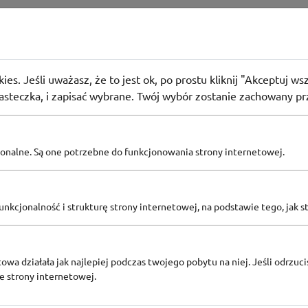
an
IP w Bricoman
użyło
PROMO
ies. Jeśli uważasz, że to jest ok, po prostu kliknij "Akceptuj w
kaj dodatkowe korzyści.
iasteczka, i zapisać wybrane. Twój wybór zostanie zachowany pr
pcjonalne. Są one potrzebne do funkcjonowania strony internetowej.
Zobacz inne
KODY RABATOWE BRICOMAN
nkcjonalność i strukturę strony internetowej, na podstawie tego, jak s
owa działała jak najlepiej podczas twojego pobytu na niej. Jeśli odrzucis
ze strony internetowej.