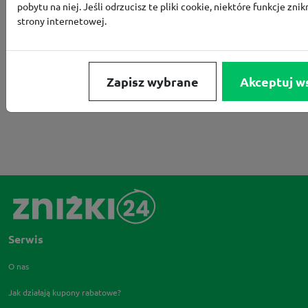
LOUNGE BY ZALANDO
ALLEGRO
HOMLA
pobytu na niej. Jeśli odrzucisz te pliki cookie, niektóre funkcje znik
strony internetowej.
SHEIN
ERLI
ANSWEAR
4F
OLEOLE!
H
NOTINO
MEDIA MARKT
ALLEGRO PAY
MOR
LIDL
ZNAK
BIG STAR
BIEDRONKA HOME
Zapisz wybrane
Akceptuj w
RENEE
Serwis
O nas
Jak działają kupony rabatowe?