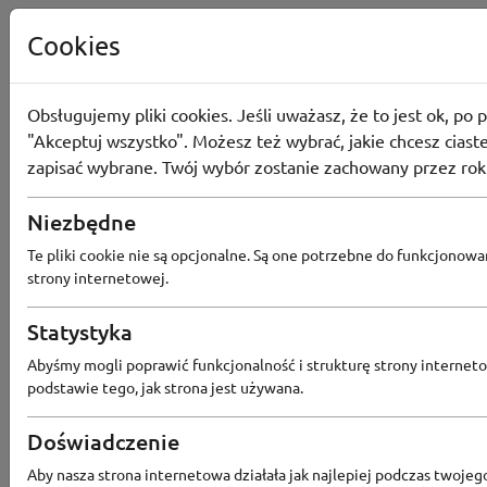
Cookies
Obsługujemy pliki cookies. Jeśli uważasz, że to jest ok, po p
"Akceptuj wszystko". Możesz też wybrać, jakie chcesz ciaste
zapisać wybrane. Twój wybór zostanie zachowany przez rok
Niezbędne
Te pliki cookie nie są opcjonalne. Są one potrzebne do funkcjonowa
strony internetowej.
Popularne sklepy
Statystyka
Abyśmy mogli poprawić funkcjonalność i strukturę strony interneto
RTV EURO AGD
MODIVO
HEBE
FRIS
podstawie tego, jak strona jest używana.
MEDIA EXPERT
EOBUWIE
KOMPUTRONIK
Doświadczenie
BORN2BE
KOMFORT
CCC
SMYK
NE
Aby nasza strona internetowa działała jak najlepiej podczas twojeg