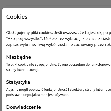
Cookies
Obsługujemy pliki cookies. Jeśli uważasz, że to jest ok, po p
"Akceptuj wszystko". Możesz też wybrać, jakie chcesz ciaste
zapisać wybrane. Twój wybór zostanie zachowany przez rok
Niezbędne
Te pliki cookie nie są opcjonalne. Są one potrzebne do funkcjonowa
strony internetowej.
Statystyka
Popularne sklepy
Abyśmy mogli poprawić funkcjonalność i strukturę strony interneto
podstawie tego, jak strona jest używana.
RTV EURO AGD
MODIVO
HEBE
FRIS
Doświadczenie
MEDIA EXPERT
EOBUWIE
KOMPUTRONIK