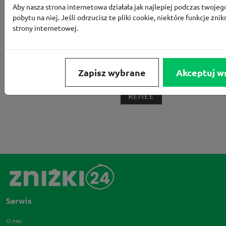
Aby nasza strona internetowa działała jak najlepiej podczas twojeg
BORN2BE
KOMFORT
CCC
SMYK
NE
pobytu na niej. Jeśli odrzucisz te pliki cookie, niektóre funkcje znik
LOUNGE BY ZALANDO
ALLEGRO
HOMLA
strony internetowej.
SHEIN
ERLI
ANSWEAR
4F
OLEOLE!
H
NOTINO
MEDIA MARKT
ALLEGRO PAY
MOR
Zapisz wybrane
Akceptuj w
LIDL
ZNAK
BIG STAR
BIEDRONKA HOME
RENEE
Serwis
O nas