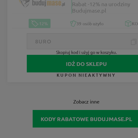
Rabat -12% na urodziny
Budujmase.pl
-12%
39
osób użyło
K
Skopiuj kod i użyj go w koszyku.
IDŹ DO SKLEPU
KUPON NIEAKTYWNY
Zobacz inne
KODY RABATOWE BUDUJMASE.PL