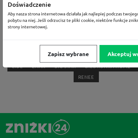
RTV EURO AGD
MODIVO
HEBE
FRIS
Doświadczenie
MEDIA EXPERT
EOBUWIE
KOMPUTRONIK
Aby nasza strona internetowa działała jak najlepiej podczas twojeg
pobytu na niej. Jeśli odrzucisz te pliki cookie, niektóre funkcje znik
BORN2BE
KOMFORT
CCC
SMYK
NE
strony internetowej.
LOUNGE BY ZALANDO
ALLEGRO
HOMLA
SHEIN
ERLI
ANSWEAR
4F
OLEOLE!
H
Zapisz wybrane
Akceptuj w
NOTINO
MEDIA MARKT
ALLEGRO PAY
MOR
LIDL
ZNAK
BIG STAR
BIEDRONKA HOME
RENEE