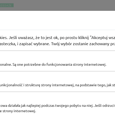
RZEDAŻE
ta
kodem rabatowym dla klubowiczów od 129 zł w Cocolita
54
osoby użyły
KOD
ies. Jeśli uważasz, że to jest ok, po prostu kliknij "Akceptuj w
iasteczka, i zapisać wybrane. Twój wybór zostanie zachowany pr
 129 zł. Ważna dla nowych lub obecnych członków klubu.
pcjonalne. Są one potrzebne do funkcjonowania strony internetowej.
Zobacz inne
nkcjonalność i strukturę strony internetowej, na podstawie tego, jak s
KODY RABATOWE COCOLITA
owa działała jak najlepiej podczas twojego pobytu na niej. Jeśli odrzucis
ze strony internetowej.