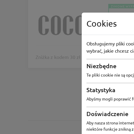
ZIMOWE WYP
Cocoli
Cookies
-30 zł z 
-30zł
Obsługujemy pliki cook
wybrać, jakie chcesz c
Zniżka z kodem 30 zł na każdy zakup powyżej
Niezbędne
Te pliki cookie nie są o
Statystyka
Abyśmy mogli poprawić fu
Doświadczenie
Aby nasza strona internet
niektóre funkcje znikną 