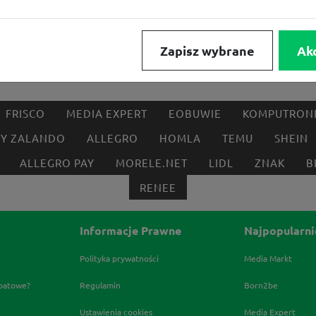
Zapisz wybrane
Ak
FRISCO
MEDIA EXPERT
EOBUWIE
KOMPUTRON
BY ZALANDO
ALLEGRO
HOMLA
TEMU
SHEIN
ALLEGRO PAY
MORELE.NET
LIDL
ZNAK
B
RENEE
Informacje Prawne
Najpopularni
Polityka prywatności
Media Markt
abatowe?
Regulamin
Born2be
Ustawienia cookies
Media Expert