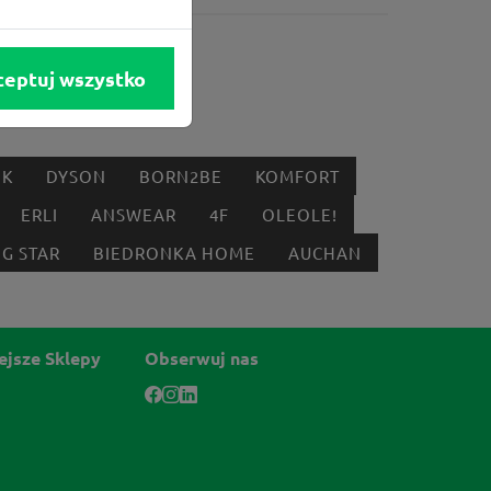
ceptuj wszystko
IK
DYSON
BORN2BE
KOMFORT
ERLI
ANSWEAR
4F
OLEOLE!
IG STAR
BIEDRONKA HOME
AUCHAN
ejsze Sklepy
Obserwuj nas