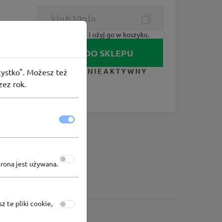
Skopiuj kod i użyj go w koszyku.
IDŹ DO SKLEPU
KUPON NIEAKTYWNY
szystko". Możesz też
zez rok.
trona jest używana.
z te pliki cookie,