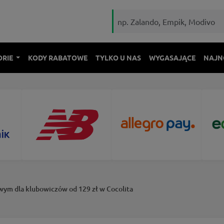
ORIE
KODY RABATOWE
TYLKO U NAS
WYGASAJĄCE
NAJN
wym dla klubowiczów od 129 zł w Cocolita