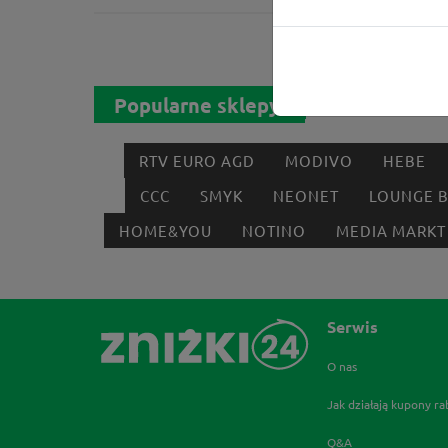
Popularne sklepy
RTV EURO AGD
MODIVO
HEBE
CCC
SMYK
NEONET
LOUNGE 
HOME&YOU
NOTINO
MEDIA MARKT
Serwis
O nas
Jak działają kupony r
Q&A