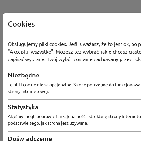
Cookies
Obsługujemy pliki cookies. Jeśli uważasz, że to jest ok, po p
"Akceptuj wszystko". Możesz też wybrać, jakie chcesz ciaste
zapisać wybrane. Twój wybór zostanie zachowany przez rok
Niezbędne
Te pliki cookie nie są opcjonalne. Są one potrzebne do funkcjonowa
strony internetowej.
Statystyka
Popularne sklepy
Abyśmy mogli poprawić funkcjonalność i strukturę strony interneto
podstawie tego, jak strona jest używana.
RTV EURO AGD
MODIVO
HEBE
FRIS
Doświadczenie
MEDIA EXPERT
EOBUWIE
KOMPUTRONIK