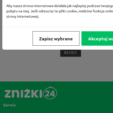
Aby nasza strona internetowa działała jak najlepiej podczas twojeg
BORN2BE
KOMFORT
CCC
SMYK
NE
pobytu na niej. Jeśli odrzucisz te pliki cookie, niektóre funkcje znik
strony internetowej.
LOUNGE BY ZALANDO
ALLEGRO
HOMLA
SHEIN
ERLI
ANSWEAR
4F
OLEOLE!
H
NOTINO
MEDIA MARKT
ALLEGRO PAY
MOR
Zapisz wybrane
Akceptuj w
LIDL
ZNAK
BIG STAR
BIEDRONKA HOME
RENEE
Serwis