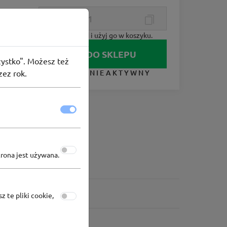
Skopiuj kod i użyj go w koszyku.
IDŹ DO SKLEPU
szystko". Możesz też
zez rok.
KUPON NIEAKTYWNY
trona jest używana.
z te pliki cookie,