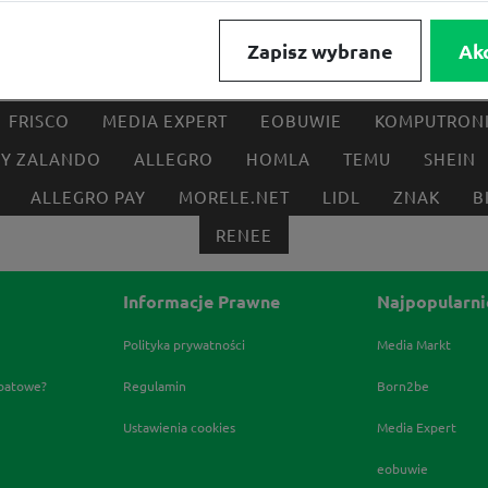
Zapisz wybrane
Ak
FRISCO
MEDIA EXPERT
EOBUWIE
KOMPUTRON
BY ZALANDO
ALLEGRO
HOMLA
TEMU
SHEIN
ALLEGRO PAY
MORELE.NET
LIDL
ZNAK
B
RENEE
Informacje Prawne
Najpopularni
Polityka prywatności
Media Markt
abatowe?
Regulamin
Born2be
Ustawienia cookies
Media Expert
eobuwie