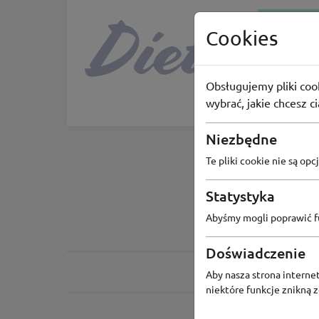
TYLKO U NAS
Cookies
Dietly
-80 zł z k
Obsługujemy pliki cook
-80zł
wybrać, jakie chcesz c
Niezbędne
Te pliki cookie nie są o
Statystyka
Abyśmy mogli poprawić fu
Doświadczenie
Aby nasza strona internet
niektóre funkcje znikną 