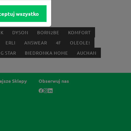
ceptuj wszystko
IK
DYSON
BORN2BE
KOMFORT
ERLI
ANSWEAR
4F
OLEOLE!
IG STAR
BIEDRONKA HOME
AUCHAN
ejsze Sklepy
Obserwuj nas