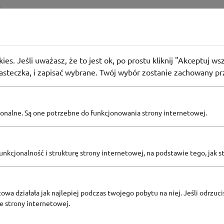
odem rabatowym na catering dietetyczny Dietly
ies. Jeśli uważasz, że to jest ok, po prostu kliknij "Akceptuj w
66
osób użyło
KOD
iasteczka, i zapisać wybrane. Twój wybór zostanie zachowany pr
pcjonalne. Są one potrzebne do funkcjonowania strony internetowej.
Zobacz inne
KODY RABATOWE DIETLY
nkcjonalność i strukturę strony internetowej, na podstawie tego, jak s
owa działała jak najlepiej podczas twojego pobytu na niej. Jeśli odrzucis
ze strony internetowej.