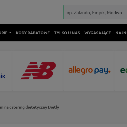
ORIE
KODY RABATOWE
TYLKO U NAS
WYGASAJĄCE
NAJN
m na catering dietetyczny Dietly