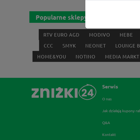
Popularne sklepy
RTV EURO AGD
MODIVO
HEBE
CCC
SMYK
NEONET
LOUNGE 
HOME&YOU
NOTINO
MEDIA MARKT
Serwis
O nas
Jak działają kupony r
Q&A
Kontakt