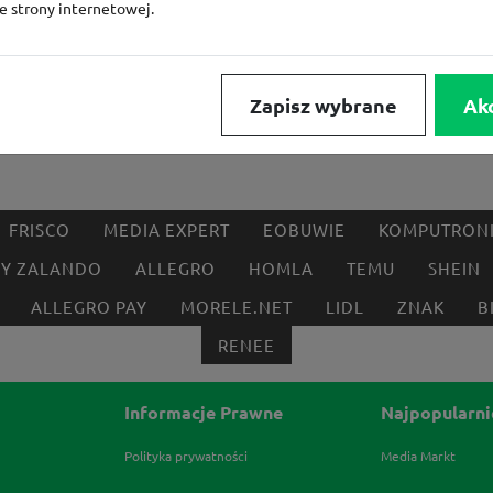
ze strony internetowej.
Zapisz wybrane
Ak
FRISCO
MEDIA EXPERT
EOBUWIE
KOMPUTRON
BY ZALANDO
ALLEGRO
HOMLA
TEMU
SHEIN
ALLEGRO PAY
MORELE.NET
LIDL
ZNAK
B
RENEE
Informacje Prawne
Najpopularni
Polityka prywatności
Media Markt