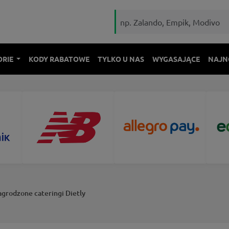
ORIE
KODY RABATOWE
TYLKO U NAS
WYGASAJĄCE
NAJN
agrodzone cateringi Dietly