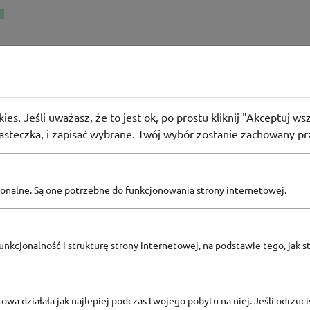
 i 100 zł na nagrodzone cateringi Dietly
17
osób użyło
KOD
ies. Jeśli uważasz, że to jest ok, po prostu kliknij "Akceptuj w
Awards 2024 zabłysnęły promocjami. Z kodem TRIUMF100 nawet d
iasteczka, i zapisać wybrane. Twój wybór zostanie zachowany pr
00 zł.
pcjonalne. Są one potrzebne do funkcjonowania strony internetowej.
Zobacz inne
nkcjonalność i strukturę strony internetowej, na podstawie tego, jak s
KODY RABATOWE DIETLY
owa działała jak najlepiej podczas twojego pobytu na niej. Jeśli odrzucis