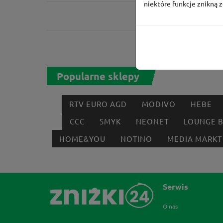
niektóre funkcje znikną 
Popularne sklepy
RTV EURO AGD
MODIVO
HEBE
CCC
SMYK
NEONET
LOUNGE 
HOME&YOU
NOTINO
MEDIA MARKT
Serwis
O nas