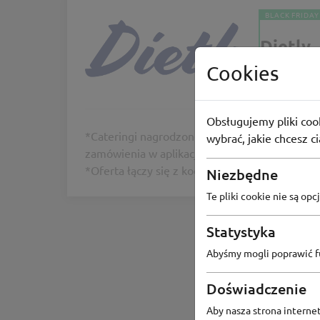
BLACK FRIDAY
Dietly
Rabat -30%
Cookies
-100zł
Obsługujemy pliki cook
*Cateringi nagrodzone w plebiscycie Dietly 
wybrać, jakie chcesz c
zamówienia w aplikacji Dietly o min. wartości 9
*Oferta łączy się z kodem AWARDS24
Niezbędne
Te pliki cookie nie są o
Statystyka
Abyśmy mogli poprawić fu
Doświadczenie
Aby nasza strona internet