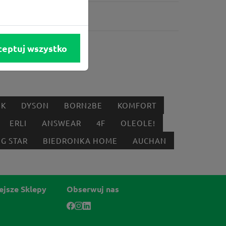
ceptuj wszystko
IK
DYSON
BORN2BE
KOMFORT
ERLI
ANSWEAR
4F
OLEOLE!
IG STAR
BIEDRONKA HOME
AUCHAN
ejsze Sklepy
Obserwuj nas