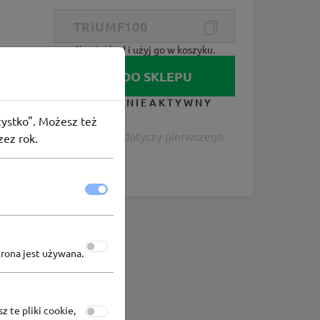
Skopiuj kod i użyj go w koszyku.
IDŹ DO SKLEPU
KUPON NIEAKTYWNY
szystko". Możesz też
o 100 zł taniej. Oferta dotyczy pierwszego
zez rok.
trona jest używana.
z te pliki cookie,