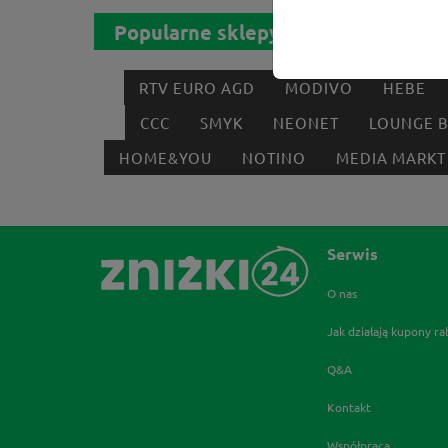
Popularne sklepy
RTV EURO AGD
MODIVO
HEBE
CCC
SMYK
NEONET
LOUNGE 
HOME&YOU
NOTINO
MEDIA MARKT
Serwis
O nas
Jak działają kupony r
Q&A
Kontakt
Współpraca