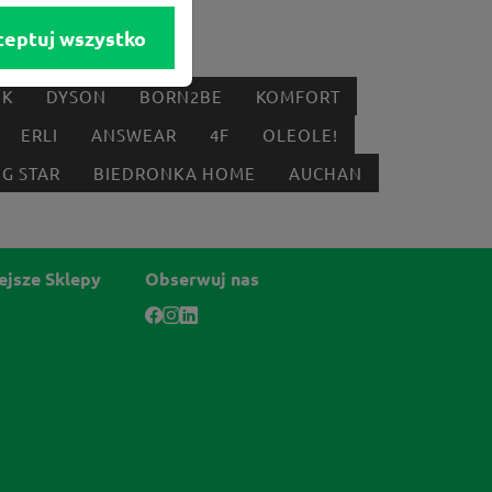
ceptuj wszystko
IK
DYSON
BORN2BE
KOMFORT
ERLI
ANSWEAR
4F
OLEOLE!
IG STAR
BIEDRONKA HOME
AUCHAN
ejsze Sklepy
Obserwuj nas