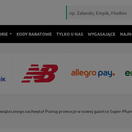
ORIE
KODY RABATOWE
TYLKO U NAS
WYGASAJĄCE
NAJN
Świątecznego zachwytu! Poznaj promocje w nowej gazetce Super-Pha