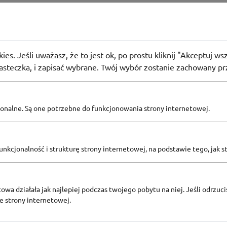
ia Super-Pharm
iątecznego zachwytu! Poznaj promocje w nowej gazetce
ies. Jeśli uważasz, że to jest ok, po prostu kliknij "Akceptuj w
 użyły
PROMO
iasteczka, i zapisać wybrane. Twój wybór zostanie zachowany pr
pcjonalne. Są one potrzebne do funkcjonowania strony internetowej.
Zobacz inne
KODY RABATOWE DROGERIA SUPER-PHARM
nkcjonalność i strukturę strony internetowej, na podstawie tego, jak s
owa działała jak najlepiej podczas twojego pobytu na niej. Jeśli odrzucis
ze strony internetowej.