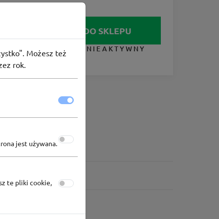
IDŹ DO SKLEPU
 Super-
KUPON NIEAKTYWNY
szystko". Możesz też
zez rok.
trona jest używana.
z te pliki cookie,