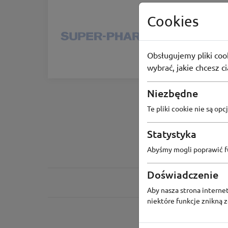
ŚWIĘTA
Cookies
Droger
Sekret Św
Pharm
Obsługujemy pliki cook
84
osoby
wybrać, jakie chcesz c
Niezbędne
Te pliki cookie nie są o
Statystyka
Abyśmy mogli poprawić fu
Doświadczenie
Aby nasza strona internet
niektóre funkcje znikną 