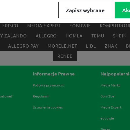
Zapisz wybrane
Ak
FRISCO
MEDIA EXPERT
EOBUWIE
KOMPUTRON
BY ZALANDO
ALLEGRO
HOMLA
TEMU
SHEIN
ALLEGRO PAY
MORELE.NET
LIDL
ZNAK
B
RENEE
Informacje Prawne
Najpopularni
Polityka prywatności
Media Markt
abatowe?
Regulamin
Born2be
Ustawienia cookies
Media Expert
eobuwie
Sinsay