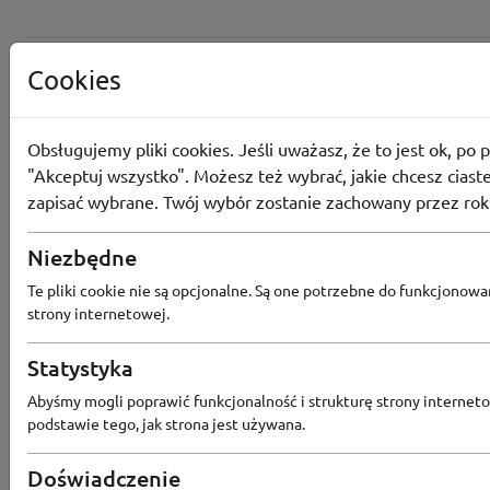
Cookies
Obsługujemy pliki cookies. Jeśli uważasz, że to jest ok, po p
"Akceptuj wszystko". Możesz też wybrać, jakie chcesz ciaste
zapisać wybrane. Twój wybór zostanie zachowany przez rok
Niezbędne
Te pliki cookie nie są opcjonalne. Są one potrzebne do funkcjonowa
strony internetowej.
Statystyka
Popularne sklepy
Abyśmy mogli poprawić funkcjonalność i strukturę strony interneto
podstawie tego, jak strona jest używana.
RTV EURO AGD
MODIVO
HEBE
FRIS
Doświadczenie
MEDIA EXPERT
EOBUWIE
KOMPUTRONIK