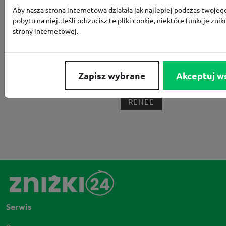
Aby nasza strona internetowa działała jak najlepiej podczas twojeg
BORN2BE
KOMFORT
CCC
SMYK
NE
pobytu na niej. Jeśli odrzucisz te pliki cookie, niektóre funkcje znik
LOUNGE BY ZALANDO
ALLEGRO
HOMLA
strony internetowej.
SHEIN
ERLI
ANSWEAR
4F
OLEOLE!
H
NOTINO
MEDIA MARKT
ALLEGRO PAY
MOR
Zapisz wybrane
Akceptuj w
LIDL
ZNAK
BIG STAR
BIEDRONKA HOME
RENEE
Serwis