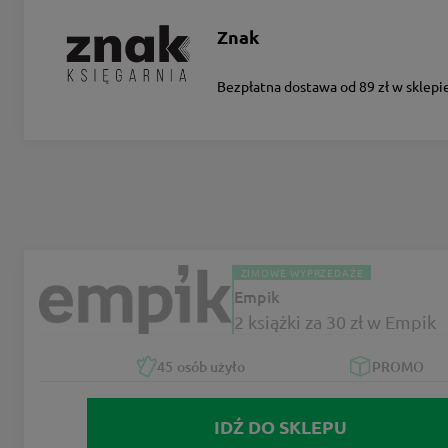
Znak
Bezpłatna dostawa od 89 zł w sklepi
ZIMOWE WYPRZEDAŻE
Empik
2 książki za 30 zł w Empik
45
osób użyło
PROMO
IDŹ DO SKLEPU