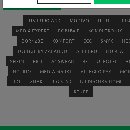
Popularne sklepy
RTV EURO AGD
MODIVO
HEBE
FRIS
MEDIA EXPERT
EOBUWIE
KOMPUTRONIK
BORN2BE
KOMFORT
CCC
SMYK
NE
LOUNGE BY ZALANDO
ALLEGRO
HOMLA
SHEIN
ERLI
ANSWEAR
4F
OLEOLE!
H
NOTINO
MEDIA MARKT
ALLEGRO PAY
MOR
LIDL
ZNAK
BIG STAR
BIEDRONKA HOME
RENEE