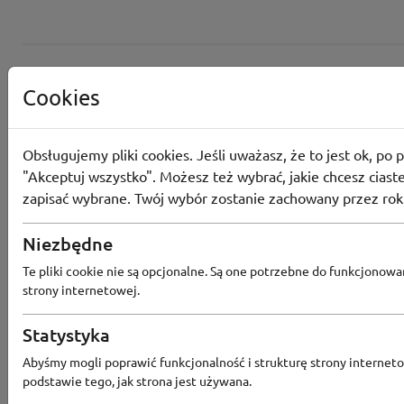
Cookies
Obsługujemy pliki cookies. Jeśli uważasz, że to jest ok, po p
"Akceptuj wszystko". Możesz też wybrać, jakie chcesz ciaste
zapisać wybrane. Twój wybór zostanie zachowany przez rok
Converse
Niezbędne
Odbierz 200 Converse Coins za zapis
Te pliki cookie nie są opcjonalne. Są one potrzebne do funkcjonowa
Programu Lojalnościowego
strony internetowej.
Statystyka
Abyśmy mogli poprawić funkcjonalność i strukturę strony interneto
Converse
podstawie tego, jak strona jest używana.