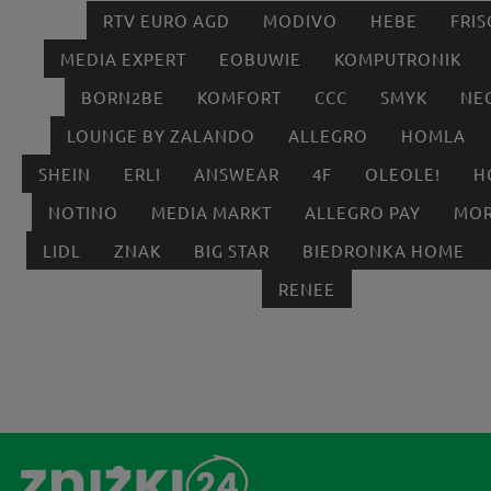
RTV EURO AGD
MODIVO
HEBE
FRIS
MEDIA EXPERT
EOBUWIE
KOMPUTRONIK
BORN2BE
KOMFORT
CCC
SMYK
NE
LOUNGE BY ZALANDO
ALLEGRO
HOMLA
SHEIN
ERLI
ANSWEAR
4F
OLEOLE!
H
NOTINO
MEDIA MARKT
ALLEGRO PAY
MOR
LIDL
ZNAK
BIG STAR
BIEDRONKA HOME
RENEE