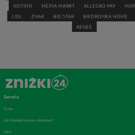
NOTINO
MEDIA MARKT
ALLEGRO PAY
MOR
LIDL
ZNAK
BIG STAR
BIEDRONKA HOME
RENEE
Serwis
O nas
Jak działają kupony rabatowe?
Q&A