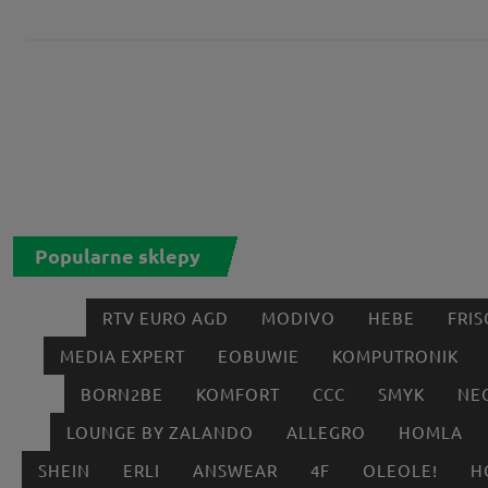
Popularne sklepy
RTV EURO AGD
MODIVO
HEBE
FRIS
MEDIA EXPERT
EOBUWIE
KOMPUTRONIK
BORN2BE
KOMFORT
CCC
SMYK
NE
LOUNGE BY ZALANDO
ALLEGRO
HOMLA
SHEIN
ERLI
ANSWEAR
4F
OLEOLE!
H