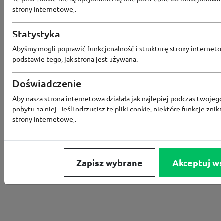
strony internetowej.
Converse
Statystyka
Abyśmy mogli poprawić funkcjonalność i strukturę strony interneto
Odbierz 200 Converse Coins za zapis
podstawie tego, jak strona jest używana.
Programu Lojalnościowego
Doświadczenie
Aby nasza strona internetowa działała jak najlepiej podczas twojeg
pobytu na niej. Jeśli odrzucisz te pliki cookie, niektóre funkcje znik
Converse
strony internetowej.
Rabat -15% za zapis do newslettera
Zapisz wybrane
Akceptuj w