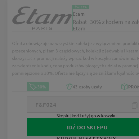
ŚWIĘTA
Etam
Rabat -30% z kodem na za
Etam
Oferta obowiązuje na wszystkie kolekcje z wyłączeniem produk
przecenionych, piżam 3-częściowych, kolekcji z jedwabiu i kaszm
skorzystać z promocji należy wpisać kod w koszyku zamówienia. 
zatwierdzeniu kodu, ceny produktów biorących udział w promocj
pomniejszone o 30%. Oferta nie łączy się ze zniżkami lojalności
-30%
43
osoby użyły
PRO
Skopiuj kod i użyj go w koszyku.
IDŹ DO SKLEPU
KUPON NIEAKTYWNY