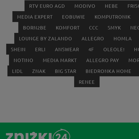
RTV EURO AGD
MODIVO
HEBE
FRIS
MEDIA EXPERT
EOBUWIE
KOMPUTRONIK
BORN2BE
KOMFORT
CCC
SMYK
NE
LOUNGE BY ZALANDO
ALLEGRO
HOMLA
SHEIN
ERLI
ANSWEAR
4F
OLEOLE!
H
NOTINO
MEDIA MARKT
ALLEGRO PAY
MOR
LIDL
ZNAK
BIG STAR
BIEDRONKA HOME
RENEE