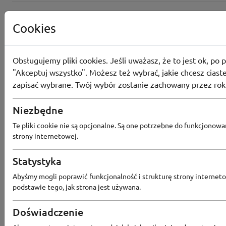
Cookies
Obsługujemy pliki cookies. Jeśli uważasz, że to jest ok, po p
"Akceptuj wszystko". Możesz też wybrać, jakie chcesz ciaste
zapisać wybrane. Twój wybór zostanie zachowany przez rok
Niezbędne
Te pliki cookie nie są opcjonalne. Są one potrzebne do funkcjonowa
strony internetowej.
Popularne sklepy
Statystyka
Abyśmy mogli poprawić funkcjonalność i strukturę strony interneto
podstawie tego, jak strona jest używana.
RTV EURO AGD
MODIVO
HEBE
FRIS
MEDIA EXPERT
EOBUWIE
KOMPUTRONIK
Doświadczenie
BORN2BE
KOMFORT
CCC
SMYK
NE