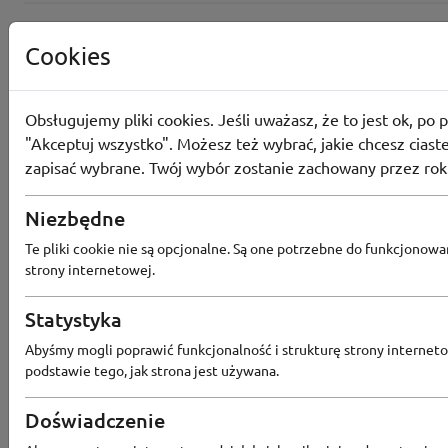
Cookies
Obsługujemy pliki cookies. Jeśli uważasz, że to jest ok, po p
"Akceptuj wszystko". Możesz też wybrać, jakie chcesz ciaste
zapisać wybrane. Twój wybór zostanie zachowany przez rok
Niezbędne
Te pliki cookie nie są opcjonalne. Są one potrzebne do funkcjonowa
strony internetowej.
Popularne sklepy
Statystyka
Abyśmy mogli poprawić funkcjonalność i strukturę strony interneto
podstawie tego, jak strona jest używana.
RTV EURO AGD
MODIVO
HEBE
FRIS
MEDIA EXPERT
EOBUWIE
KOMPUTRONIK
Doświadczenie
BORN2BE
KOMFORT
CCC
SMYK
NE