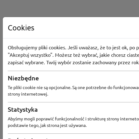
Cookies
Obsługujemy pliki cookies. Jeśli uważasz, że to jest ok, po p
"Akceptuj wszystko". Możesz też wybrać, jakie chcesz ciaste
zapisać wybrane. Twój wybór zostanie zachowany przez rok
Niezbędne
Te pliki cookie nie są opcjonalne. Są one potrzebne do funkcjonowa
strony internetowej.
Statystyka
Popularne sklepy
Abyśmy mogli poprawić funkcjonalność i strukturę strony interneto
podstawie tego, jak strona jest używana.
RTV EURO AGD
MODIVO
HEBE
FRIS