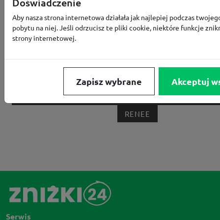
Doświadczenie
MEDIA EXPERT
EOBUWIE
KOMPUTRONIK
Aby nasza strona internetowa działała jak najlepiej podczas twojeg
pobytu na niej. Jeśli odrzucisz te pliki cookie, niektóre funkcje znik
BORN2BE
KOMFORT
CCC
SMYK
NE
strony internetowej.
LOUNGE BY ZALANDO
ALLEGRO
HOMLA
SHEIN
ERLI
ANSWEAR
4F
OLEOLE!
H
NOTINO
MEDIA MARKT
ALLEGRO PAY
MOR
Zapisz wybrane
Akceptuj w
LIDL
ZNAK
BIG STAR
BIEDRONKA HOME
RENEE
Serwis