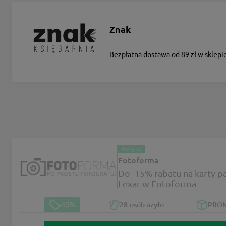
Znak
Bezpłatna dostawa od 89 zł w sklepi
ŚWIĘTA
Fotoforma
Do -15% rabatu na karty p
Lexar w Fotoforma
-15%
28
osób użyło
PRO