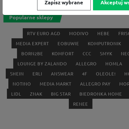
Zapisz wybrane
Akceptuj w
Popularne sklepy
RTV EURO AGD
MODIVO
HEBE
FRIS
MEDIA EXPERT
EOBUWIE
KOMPUTRONIK
BORN2BE
KOMFORT
CCC
SMYK
NE
LOUNGE BY ZALANDO
ALLEGRO
HOMLA
SHEIN
ERLI
ANSWEAR
4F
OLEOLE!
H
NOTINO
MEDIA MARKT
ALLEGRO PAY
MOR
LIDL
ZNAK
BIG STAR
BIEDRONKA HOME
RENEE