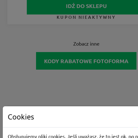
IDŹ DO SKLEPU
KUPON NIEAKTYWNY
Zobacz inne
KODY RABATOWE FOTOFORMA
Cookies
Obsługujemy pliki cookies. Jeśli uważasz, że to jest ok, po p