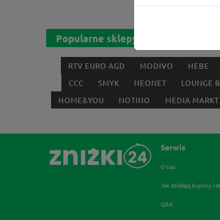
Popularne sklepy
RTV EURO AGD
MODIVO
HEBE
CCC
SMYK
NEONET
LOUNGE 
HOME&YOU
NOTINO
MEDIA MARKT
Serwis
O nas
Jak działają kupony r
Q&A