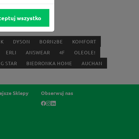
ceptuj wszystko
IK
DYSON
BORN2BE
KOMFORT
ERLI
ANSWEAR
4F
OLEOLE!
IG STAR
BIEDRONKA HOME
AUCHAN
ejsze Sklepy
Obserwuj nas