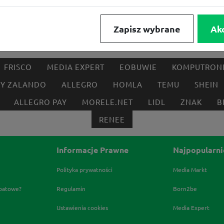
Zapisz wybrane
Ak
FRISCO
MEDIA EXPERT
EOBUWIE
KOMPUTRON
BY ZALANDO
ALLEGRO
HOMLA
TEMU
SHEIN
ALLEGRO PAY
MORELE.NET
LIDL
ZNAK
B
RENEE
Informacje Prawne
Najpopularni
Polityka prywatności
Media Markt
abatowe?
Regulamin
Born2be
Ustawienia cookies
Media Expert