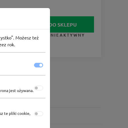
IDŹ DO SKLEPU
KUPON NIEAKTYWNY
szystko". Możesz też
zez rok.
trona jest używana.
z te pliki cookie,