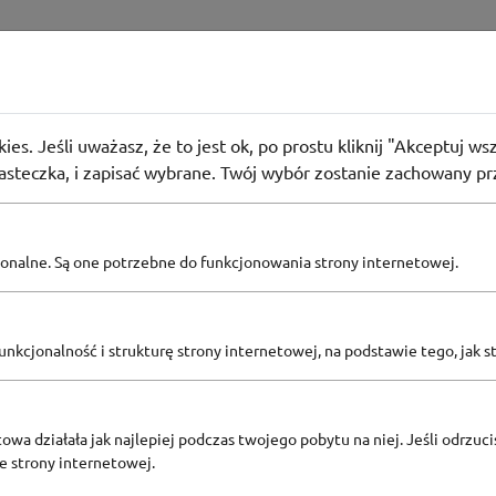
You
ki na drugą rzecz w Home&You
ies. Jeśli uważasz, że to jest ok, po prostu kliknij "Akceptuj w
iasteczka, i zapisać wybrane. Twój wybór zostanie zachowany pr
14
osób użyło
PROMO
pcjonalne. Są one potrzebne do funkcjonowania strony internetowej.
Zobacz inne
nkcjonalność i strukturę strony internetowej, na podstawie tego, jak s
KODY RABATOWE HOME&YOU
owa działała jak najlepiej podczas twojego pobytu na niej. Jeśli odrzucis
ze strony internetowej.