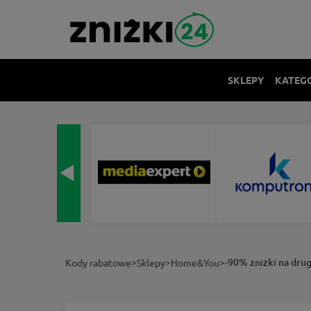
SKLEPY
KATEG
>
>
>
-90% zniżki na dr
Kody rabatowe
Sklepy
Home&You