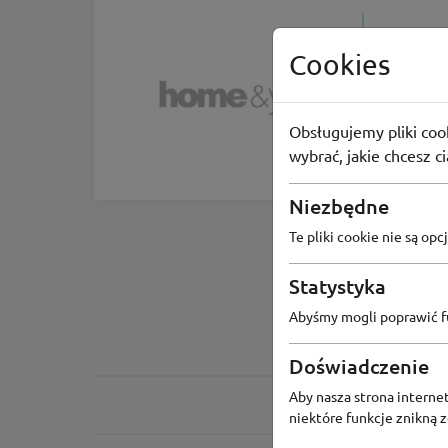
Cookies
Home&
-90% zniż
Obsługujemy pliki cook
wybrać, jakie chcesz c
-90%
Niezbędne
Te pliki cookie nie są o
Statystyka
Abyśmy mogli poprawić fu
Doświadczenie
Aby nasza strona internet
niektóre funkcje znikną 