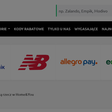
ORIE
KODY RABATOWE
TYLKO U NAS
WYGASAJĄCE
NAJN
ugą rzecz w Home&You