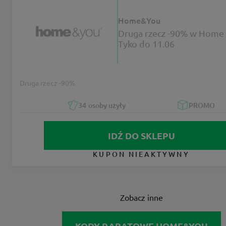
Home&You
Druga rzecz -90% w Home 
Tyko do 11.06
Druga rzecz -90%
34
osoby użyły
PROMO
IDŹ DO SKLEPU
KUPON NIEAKTYWNY
Zobacz inne
KODY RABATOWE HOME&YOU