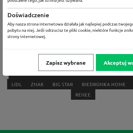
Popularne sklepy
Doświadczenie
RTV EURO AGD
MODIVO
HEBE
FRIS
Aby nasza strona internetowa działała jak najlepiej podczas twojeg
pobytu na niej. Jeśli odrzucisz te pliki cookie, niektóre funkcje znik
MEDIA EXPERT
EOBUWIE
KOMPUTRONIK
strony internetowej.
BORN2BE
KOMFORT
CCC
SMYK
NE
LOUNGE BY ZALANDO
ALLEGRO
HOMLA
Zapisz wybrane
Akceptuj w
SHEIN
ERLI
ANSWEAR
4F
OLEOLE!
H
NOTINO
MEDIA MARKT
ALLEGRO PAY
MOR
LIDL
ZNAK
BIG STAR
BIEDRONKA HOME
RENEE