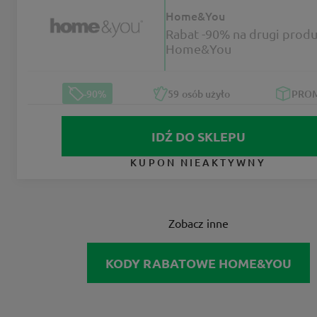
Home&You
Rabat -90% na drugi produ
Home&You
-90%
59
osób użyło
PRO
IDŹ DO SKLEPU
KUPON NIEAKTYWNY
Zobacz inne
KODY RABATOWE HOME&YOU