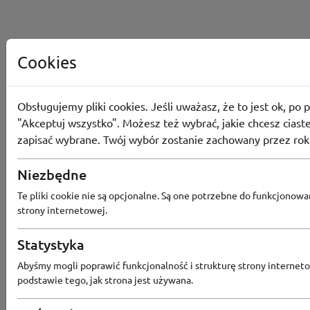
Cookies
Obsługujemy pliki cookies. Jeśli uważasz, że to jest ok, po p
"Akceptuj wszystko". Możesz też wybrać, jakie chcesz ciaste
zapisać wybrane. Twój wybór zostanie zachowany przez rok
Niezbędne
Te pliki cookie nie są opcjonalne. Są one potrzebne do funkcjonowa
strony internetowej.
Statystyka
Popularne sklepy
Abyśmy mogli poprawić funkcjonalność i strukturę strony interneto
podstawie tego, jak strona jest używana.
RTV EURO AGD
MODIVO
HEBE
FRIS