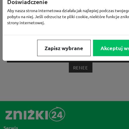
Doświadczenie
MEDIA EXPERT
EOBUWIE
KOMPUTRONIK
Aby nasza strona internetowa działała jak najlepiej podczas twojeg
pobytu na niej. Jeśli odrzucisz te pliki cookie, niektóre funkcje znik
BORN2BE
KOMFORT
CCC
SMYK
NE
strony internetowej.
LOUNGE BY ZALANDO
ALLEGRO
HOMLA
SHEIN
ERLI
ANSWEAR
4F
OLEOLE!
H
NOTINO
MEDIA MARKT
ALLEGRO PAY
MOR
Zapisz wybrane
Akceptuj w
LIDL
ZNAK
BIG STAR
BIEDRONKA HOME
RENEE
Serwis