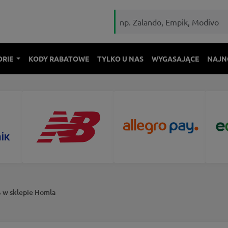
ORIE
KODY RABATOWE
TYLKO U NAS
WYGASAJĄCE
NAJN
 w sklepie Homla