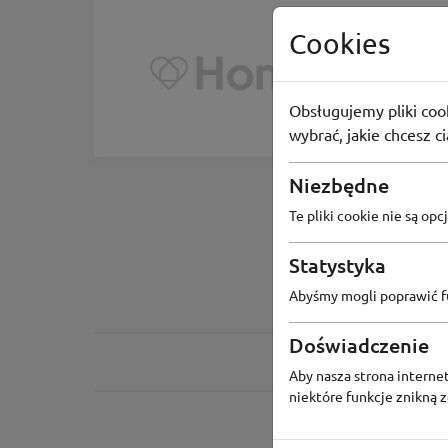
ZIMOWE WYP
Cookies
Homla
SALE z ra
Obsługujemy pliki cook
-70%
wybrać, jakie chcesz c
Niezbędne
Te pliki cookie nie są o
Statystyka
Abyśmy mogli poprawić fu
Doświadczenie
Aby nasza strona internet
niektóre funkcje znikną 