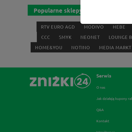
Popularne sklepy
RTV EURO AGD
MODIVO
HEBE
CCC
SMYK
NEONET
LOUNGE 
HOME&YOU
NOTINO
MEDIA MARKT
Serwis
O nas
Jak działają kupony r
Q&A
Kontakt