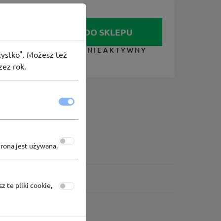
IDŹ DO SKLEPU
KUPON NIEAKTYWNY
szystko". Możesz też
zez rok.
trona jest używana.
z te pliki cookie,