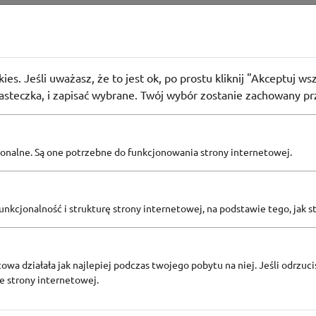
RZEDAŻE
batem do -70% w sklepie Homla
ies. Jeśli uważasz, że to jest ok, po prostu kliknij "Akceptuj w
32
osoby użyły
PROMO
iasteczka, i zapisać wybrane. Twój wybór zostanie zachowany pr
pcjonalne. Są one potrzebne do funkcjonowania strony internetowej.
Zobacz inne
KODY RABATOWE HOMLA
nkcjonalność i strukturę strony internetowej, na podstawie tego, jak s
owa działała jak najlepiej podczas twojego pobytu na niej. Jeśli odrzucis
ze strony internetowej.