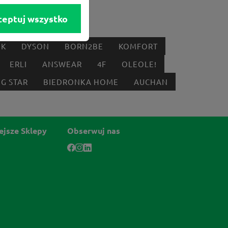
ceptuj wszystko
IK
DYSON
BORN2BE
KOMFORT
ERLI
ANSWEAR
4F
OLEOLE!
IG STAR
BIEDRONKA HOME
AUCHAN
ejsze Sklepy
Obserwuj nas