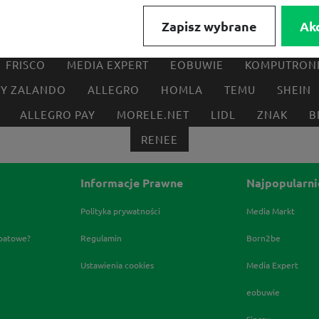
Zapisz wybrane
Ak
FRISCO
MEDIA EXPERT
EOBUWIE
KOMPUTRON
BY ZALANDO
ALLEGRO
HOMLA
TEMU
SHEIN
ALLEGRO PAY
MORELE.NET
LIDL
ZNAK
B
RENEE
Informacje Prawne
Najpopularni
Polityka prywatności
Media Markt
abatowe?
Regulamin
Born2be
Ustawienia cookies
Media Expert
eobuwie