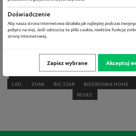
Popularne sklepy
Doświadczenie
RTV EURO AGD
MODIVO
HEBE
FRIS
Aby nasza strona internetowa działała jak najlepiej podczas twojeg
pobytu na niej. Jeśli odrzucisz te pliki cookie, niektóre funkcje znik
MEDIA EXPERT
EOBUWIE
KOMPUTRONIK
strony internetowej.
BORN2BE
KOMFORT
CCC
SMYK
NE
LOUNGE BY ZALANDO
ALLEGRO
HOMLA
Zapisz wybrane
Akceptuj w
SHEIN
ERLI
ANSWEAR
4F
OLEOLE!
H
NOTINO
MEDIA MARKT
ALLEGRO PAY
MOR
LIDL
ZNAK
BIG STAR
BIEDRONKA HOME
RENEE