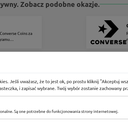
ktywny. Zobacz podobne okazje.
e
Converse Coins za
gramu
wego
 letnia w Kazar. Summer Sale 2025
ies. Jeśli uważasz, że to jest ok, po prostu kliknij "Akceptuj w
użyło
PROMO
iasteczka, i zapisać wybrane. Twój wybór zostanie zachowany pr
pcjonalne. Są one potrzebne do funkcjonowania strony internetowej.
Zobacz inne