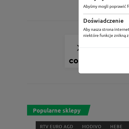
Abyśmy mogli poprawić fu
Doświadczenie
Aby nasza strona internet
niektóre funkcje znikną 
Convers
Odbierz 200 
zapis do Pro
Lojalnościo
Popularne sklepy
RTV EURO AGD
MODIVO
HEBE