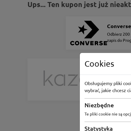
Ups... Ten kupon jest już niea
Convers
Odbierz 200 
zapis do Pro
Lojalnościo
Cookies
Kazar
Wyprzedaż
Obsługujemy pliki cook
46
osób 
wybrać, jakie chcesz c
Niezbędne
Te pliki cookie nie są o
Statystyka