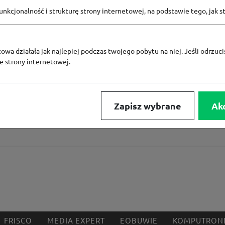
KODY RABATOWE KAZAR
nkcjonalność i strukturę strony internetowej, na podstawie tego, jak s
owa działała jak najlepiej podczas twojego pobytu na niej. Jeśli odrzucis
ze strony internetowej.
e
Converse Coins za
gramu
Zapisz wybrane
Ak
wego
FRISCO
MEDIA EXPERT
EOBUWIE
KOMPUTRON