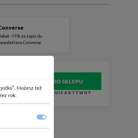
Converse
Rabat -15% za zapis do
newslettera Converse
IDŹ DO SKLEPU
szystko". Możesz też
KUPON NIEAKTYWNY
zez rok.