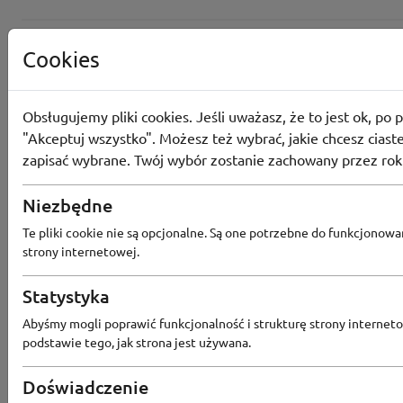
Cookies
Obsługujemy pliki cookies. Jeśli uważasz, że to jest ok, po p
"Akceptuj wszystko". Możesz też wybrać, jakie chcesz ciaste
zapisać wybrane. Twój wybór zostanie zachowany przez rok
Niezbędne
Te pliki cookie nie są opcjonalne. Są one potrzebne do funkcjonowa
strony internetowej.
Statystyka
Popularne sklepy
Abyśmy mogli poprawić funkcjonalność i strukturę strony interneto
podstawie tego, jak strona jest używana.
RTV EURO AGD
MODIVO
HEBE
FRIS
MEDIA EXPERT
EOBUWIE
KOMPUTRONIK
Doświadczenie