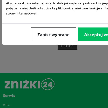
Aby nasza strona internetowa działała jak najlepiej podczas twojeg
BORN2BE
KOMFORT
CCC
SMYK
NE
pobytu na niej. Jeśli odrzucisz te pliki cookie, niektóre funkcje znik
LOUNGE BY ZALANDO
ALLEGRO
HOMLA
strony internetowej.
SHEIN
ERLI
ANSWEAR
4F
OLEOLE!
H
NOTINO
MEDIA MARKT
ALLEGRO PAY
MOR
Zapisz wybrane
Akceptuj w
LIDL
ZNAK
BIG STAR
BIEDRONKA HOME
RENEE
Serwis
O nas