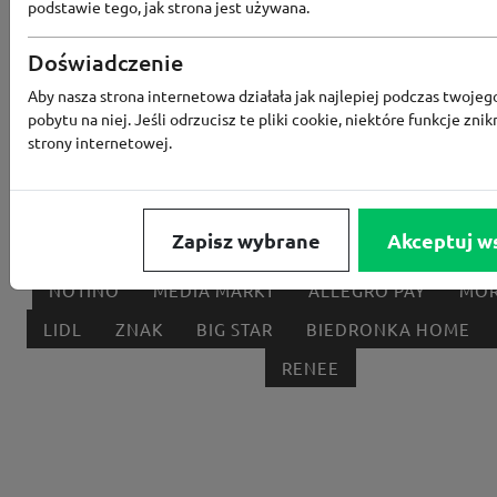
podstawie tego, jak strona jest używana.
Popularne sklepy
Doświadczenie
RTV EURO AGD
MODIVO
HEBE
FRIS
Aby nasza strona internetowa działała jak najlepiej podczas twojeg
pobytu na niej. Jeśli odrzucisz te pliki cookie, niektóre funkcje znik
MEDIA EXPERT
EOBUWIE
KOMPUTRONIK
strony internetowej.
BORN2BE
KOMFORT
CCC
SMYK
NE
LOUNGE BY ZALANDO
ALLEGRO
HOMLA
Zapisz wybrane
Akceptuj w
SHEIN
ERLI
ANSWEAR
4F
OLEOLE!
H
NOTINO
MEDIA MARKT
ALLEGRO PAY
MOR
LIDL
ZNAK
BIG STAR
BIEDRONKA HOME
RENEE