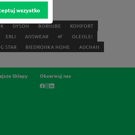
ceptuj wszystko
IK
DYSON
BORN2BE
KOMFORT
ERLI
ANSWEAR
4F
OLEOLE!
IG STAR
BIEDRONKA HOME
AUCHAN
ejsze Sklepy
Obserwuj nas