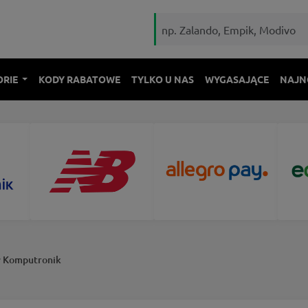
ORIE
KODY RABATOWE
TYLKO U NAS
WYGASAJĄCE
NAJN
w Komputronik