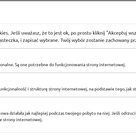
ronik
aty 0% w Komputronik
ies. Jeśli uważasz, że to jest ok, po prostu kliknij "Akceptuj w
użyło
PROMO
iasteczka, i zapisać wybrane. Twój wybór zostanie zachowany pr
pcjonalne. Są one potrzebne do funkcjonowania strony internetowej.
Zobacz inne
KODY RABATOWE KOMPUTRONIK
nkcjonalność i strukturę strony internetowej, na podstawie tego, jak s
owa działała jak najlepiej podczas twojego pobytu na niej. Jeśli odrzucis
ze strony internetowej.