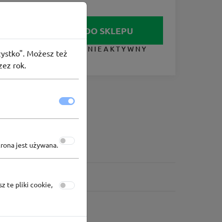
IDŹ DO SKLEPU
KUPON NIEAKTYWNY
szystko". Możesz też
zez rok.
trona jest używana.
z te pliki cookie,