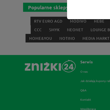
Popularne sklepy
RTV EURO AGD
MODIVO
HEBE
CCC
SMYK
NEONET
LOUNGE 
HOME&YOU
NOTINO
MEDIA MARKT
Serwis
O nas
Jak działają kupony r
Q&A
Kontakt
Współpraca