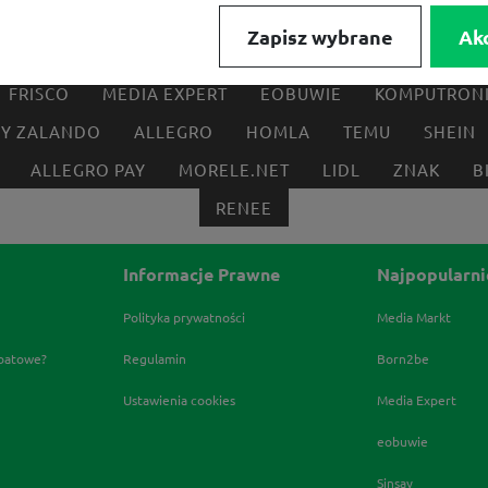
Zapisz wybrane
Ak
FRISCO
MEDIA EXPERT
EOBUWIE
KOMPUTRON
BY ZALANDO
ALLEGRO
HOMLA
TEMU
SHEIN
ALLEGRO PAY
MORELE.NET
LIDL
ZNAK
B
RENEE
Informacje Prawne
Najpopularni
Polityka prywatności
Media Markt
abatowe?
Regulamin
Born2be
Ustawienia cookies
Media Expert
eobuwie
Sinsay