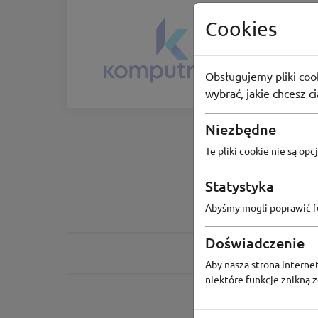
BLACK FRIDAY
Cookies
Komput
Zgarnij r
Obsługujemy pliki cook
57
osób 
wybrać, jakie chcesz c
Niezbędne
Te pliki cookie nie są o
Statystyka
Abyśmy mogli poprawić fu
Doświadczenie
Aby nasza strona internet
niektóre funkcje znikną 