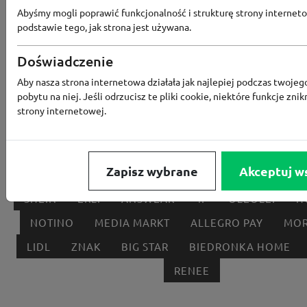
Abyśmy mogli poprawić funkcjonalność i strukturę strony interneto
podstawie tego, jak strona jest używana.
Doświadczenie
Popularne sklepy
Aby nasza strona internetowa działała jak najlepiej podczas twojeg
pobytu na niej. Jeśli odrzucisz te pliki cookie, niektóre funkcje znik
RTV EURO AGD
MODIVO
HEBE
FRIS
strony internetowej.
MEDIA EXPERT
EOBUWIE
KOMPUTRONIK
BORN2BE
KOMFORT
CCC
SMYK
NE
Zapisz wybrane
Akceptuj w
LOUNGE BY ZALANDO
ALLEGRO
HOMLA
SHEIN
ERLI
ANSWEAR
4F
OLEOLE!
H
NOTINO
MEDIA MARKT
ALLEGRO PAY
MOR
LIDL
ZNAK
BIG STAR
BIEDRONKA HOME
RENEE