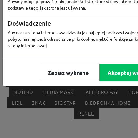
Abyśmy mogli poprawić funkcjonalność i strukturę strony interneto
podstawie tego, jak strona jest używana.
Popularne sklepy
Doświadczenie
Aby nasza strona internetowa działała jak najlepiej podczas twojeg
RTV EURO AGD
MODIVO
HEBE
FRIS
pobytu na niej. Jeśli odrzucisz te pliki cookie, niektóre funkcje znik
strony internetowej.
MEDIA EXPERT
EOBUWIE
KOMPUTRONIK
BORN2BE
KOMFORT
CCC
SMYK
NE
LOUNGE BY ZALANDO
ALLEGRO
HOMLA
Zapisz wybrane
Akceptuj w
SHEIN
ERLI
ANSWEAR
4F
OLEOLE!
H
NOTINO
MEDIA MARKT
ALLEGRO PAY
MOR
LIDL
ZNAK
BIG STAR
BIEDRONKA HOME
RENEE